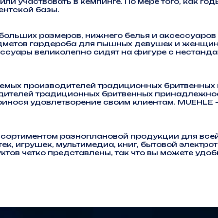
ли участвовать в кемпинге. По мере того, как го
ентской базы.
ольших размеров, нижнего белья и аксессуаров 
метов гардероба для пышных девушек и женщин. 
ссуары великолепно сидят на фигуре с нестанда
мых производителей традиционных бритвенных п
одителей традиционных бритвенных принадлежнос
принося удовлетворение своим клиентам. MUEHLE 
ортиментом разноплановой продукции для всей с
, игрушек, мультимедиа, книг, бытовой электроте
тов четко представлены, так что вы можете удо