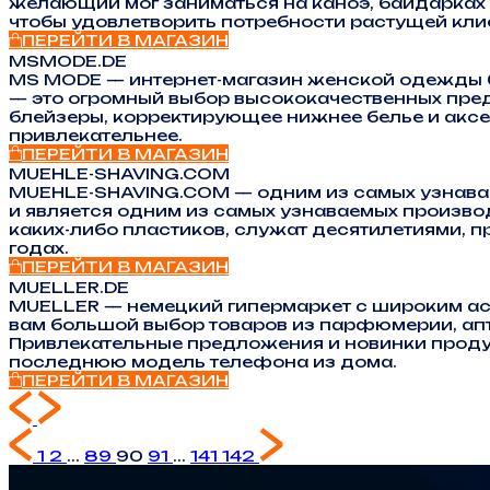
желающий мог заниматься на каноэ, байдарках и
чтобы удовлетворить потребности растущей кли
ПЕРЕЙТИ В МАГАЗИН
MSMODE.DE
MS MODE — интернет-магазин женской одежды б
— это огромный выбор высококачественных пред
блейзеры, корректирующее нижнее белье и аксе
привлекательнее.
ПЕРЕЙТИ В МАГАЗИН
MUEHLE-SHAVING.COM
MUEHLE-SHAVING.COM — одним из самых узнавае
и является одним из самых узнаваемых произв
каких-либо пластиков, служат десятилетиями, 
годах.
ПЕРЕЙТИ В МАГАЗИН
MUELLER.DE
MUELLER — немецкий гипермаркет с широким асс
вам большой выбор товаров из парфюмерии, аптек
Привлекательные предложения и новинки продук
последнюю модель телефона из дома.
ПЕРЕЙТИ В МАГАЗИН
1
2
...
89
90
91
...
141
142