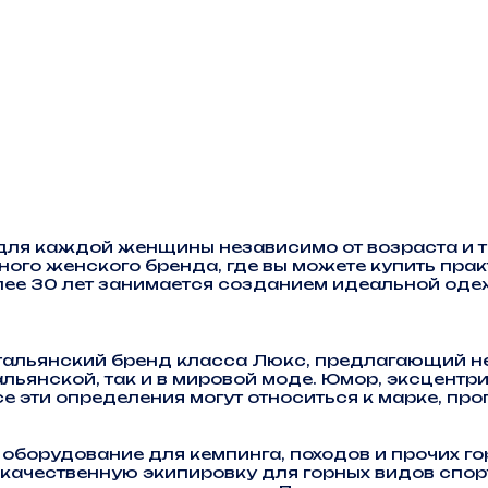
ля каждой женщины независимо от возраста и т
ного женского бренда, где вы можете купить пра
лее 30 лет занимается созданием идеальной одеж
льянский бренд класса Люкс, предлагающий неп
альянской, так и в мировой моде. Юмор, эксцентр
е эти определения могут относиться к марке, пр
борудование для кемпинга, походов и прочих гор
 качественную экипировку для горных видов спо