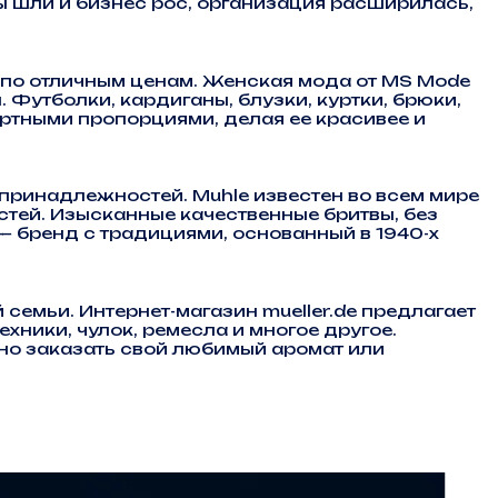
ды шли и бизнес рос, организация расширилась,
по отличным ценам. Женская мода от MS Mode
Футболки, кардиганы, блузки, куртки, брюки,
ртными пропорциями, делая ее красивее и
ринадлежностей. Muhle известен во всем мире
тей. Изысканные качественные бритвы, без
— бренд с традициями, основанный в 1940-х
емьи. Интернет-магазин mueller.de предлагает
хники, чулок, ремесла и многое другое.
бно заказать свой любимый аромат или