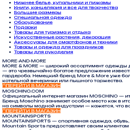
Нижнее белье, купальники и пижамы
Книги, канцелярия и все для творчества
Большие размеры
Специальная одежда
Оборудование
Подарки
Товары для туризма и отдыха
Искусственные растения, декорация
Аксессуары для смартфонов и техники
Товары и одежда для праздников
Товары для рукоделия
MORE-AND-MORE
MORE & MORE — широкий ассортимент одежды д
— это чрезвычайно богатое предложение извест
гардероба. Немецкий бренд More & More уже бо
котельной вечеринки или пышного торжества.
ПЕРЕЙТИ В МАГАЗИН
MOSCHINO.COM
Официальный интернет-магазин MOSCHINO — ита
Бренд Moschino занимает особое место как в ит
на символы модной индустрии — кажется, что вс
ПЕРЕЙТИ В МАГАЗИН
MOUNTAINSPORTS
MOUNTAINSPORTS — спортивная одежда, обувь, о
Mountain Sports предоставляет своим клиентам