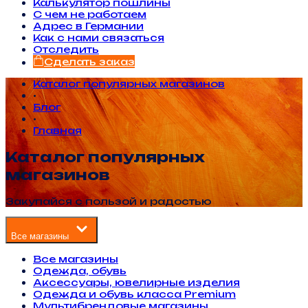
Калькулятор пошлины
С чем не работаем
Адрес в Германии
Как с нами связаться
Отследить
Сделать заказ
Каталог популярных магазинов
•
Блог
•
Главная
Каталог популярных
магазинов
Закупайся с пользой и радостью
Все магазины
Все магазины
Одежда, обувь
Аксессуары, ювелирные изделия
Одежда и обувь класса Premium
Мультибрендовые магазины