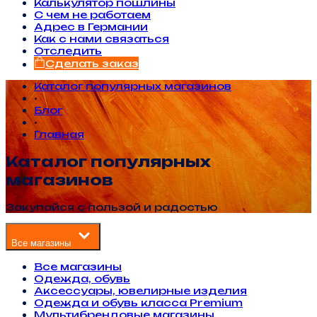
Калькулятор пошлины
С чем не работаем
Адрес в Германии
Как с нами связаться
Отследить
Сделать заказ
Каталог популярных магазинов
•
Блог
•
Главная
Каталог популярных
магазинов
Закупайся с пользой и радостью
Все магазины
Все магазины
Одежда, обувь
Аксессуары, ювелирные изделия
Одежда и обувь класса Premium
Мультибрендовые магазины