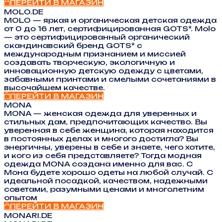
ПЕРЕЙТИ В МАГАЗИН
MOLO.DE
MOLO — яркая и органическая детская одежда
от 0 до 16 лет, сертифицированная GOTS*. Molo
— это сертифицированный органический
скандинавский бренд GOTS* с
международным признанием и миссией
создавать творческую, экологичную и
инновационную детскую одежду с цветами,
забавными принтами и смелыми сочетаниями в
высочайшем качестве.
ПЕРЕЙТИ В МАГАЗИН
MONA
MONA — женская одежда для уверенных и
стильных дам, предпочитающих качество. Вы
уверенная в себе женщина, которая находится
в постоянных делах и многого достигла? Вы
энергичны, уверены в себе и знаете, чего хотите,
и кого из себя представляете? Тогда модная
одежда MONA создана именно для вас. С
Мона будете хорошо одеты на любой случай. С
идеальной посадкой, качеством, надежными
советами, разумными ценами и многолетним
опытом
ПЕРЕЙТИ В МАГАЗИН
MONARI.DE