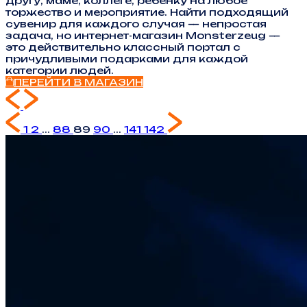
другу, маме, коллеге, ребенку на любое
торжество и мероприятие. Найти подходящий
сувенир для каждого случая — непростая
задача, но интернет-магазин Monsterzeug —
это действительно классный портал с
причудливыми подарками для каждой
категории людей.
ПЕРЕЙТИ В МАГАЗИН
1
2
...
88
89
90
...
141
142