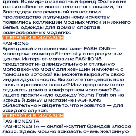
детей. Всемирно известный бренд Фальке не
только обеспечивают тепло ног носками, но
благодаря современной технологии
производства и улучшенному качеству
появились коллекции модных чулок и нижнего
белья, одежды для дома и спорта в
разнообразных моделях.
ПЕРЕЙТИ В МАГАЗИН
FASHION5
Брендовый интернет-магазин FASHION5 —
молодежная мода Streetstyle по разумным
ценам. Интернет-магазине FASHION5
предлагает индивидуальную и стильную
молодежную моду для женщин и мужчин, с
помощью которой вы можете выразить свою
индивидуальность. Вы хотите танцевать всю
ночь в красивом платье? Или предпочитаете
отдыхать дома в комфортном костюме? Вы
ищете практичную одежду Young Fashion на
каждый день? В магазине FASHION5
обязательно найдете то, что нравится — для
каждого случая.
ПЕРЕЙТИ В МАГАЗИН
FASHIONESTA
FASHIONESTA — онлайн-аутлет брендов класса
люкс. Здесь можно заказать очень желанную