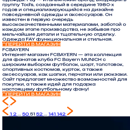
группу Tod’s, созданный в середине 1980-х
годов и специализирующийся на дизайне
повседневной одежды и аксессуаров. Он
известен в первую очередь
высококачественными материалами, заботой о
каждом этапе производства, не забывая про
мельчайшие детали и тщательную отделку.
Одежда FAY функциональная и стильная.
ПЕРЕЙТИ В МАГАЗИН
FCBAYERN
Интернет-магазин FCBAYERN — эта коллекция
для фанатов клуба FC Bayern MUNICH с
широким выбором футболок, шорт, толстовок,
спортивных костюмов, курток, а также
аксессуаров, как шапки, перчатки или рюкзаки.
Сайт предлагает множество возможностей для
покупки, а также идей для подарка
настоящему футбольному фану!
ПЕРЕЙТИ В МАГАЗИН
1
2
...
50
51
52
...
141
142