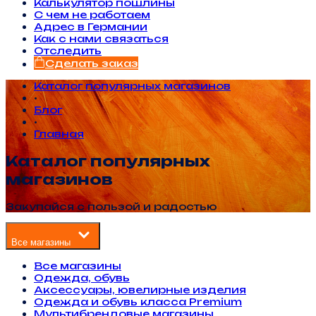
Калькулятор пошлины
С чем не работаем
Адрес в Германии
Как с нами связаться
Отследить
Сделать заказ
Каталог популярных магазинов
•
Блог
•
Главная
Каталог популярных
магазинов
Закупайся с пользой и радостью
Все магазины
Все магазины
Одежда, обувь
Аксессуары, ювелирные изделия
Одежда и обувь класса Premium
Мультибрендовые магазины