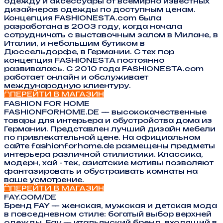
одежду и аксессуары от всемирно известных
дизайнеров одежды по доступным ценам.
Концепция FASHIONESTA.com была
разработана в 2003 году, когда начала
сотрудничать с выставочным залом в Милане, в
Италии, и небольшим бутиком в
Дюссельдорфе, в Германии. С тех пор
концепция FASHIONESTA постоянно
развивалась. С 2010 года FASHIONESTA.com
работает онлайн и обслуживает
международную клиентуру.
ПЕРЕЙТИ В МАГАЗИН
FASHION FOR HOME
FASHIONFORHOME.DE — высококачественные
товары для интерьера и обустройства дома из
Германии. Представлен лучший дизайн мебели
по привлекательной цене. На официальном
сайте fashionforhome.de размещены предметы
интерьера различной стилистики. Классика,
модерн, хай - тек, азиатские мотивы позволяют
фантазировать и обустраивать комнаты на
ваше усмотрение.
ПЕРЕЙТИ В МАГАЗИН
FAY.COM/DE
Бренд FAY — женская, мужская и детская мода
в повседневном стиле: богатый выбор верхней
одежды. Fay — итальянский бренд, входящий в