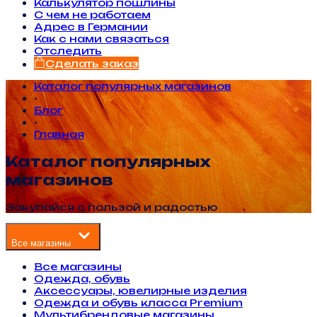
Калькулятор пошлины
С чем не работаем
Адрес в Германии
Как с нами связаться
Отследить
Сделать заказ
Каталог популярных магазинов
•
Блог
•
Главная
Каталог популярных
магазинов
Закупайся с пользой и радостью
Все магазины
Все магазины
Одежда, обувь
Аксессуары, ювелирные изделия
Одежда и обувь класса Premium
Мультибрендовые магазины