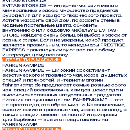
EVITAS-STORE.DE
EVITAS-STORE.DE — интернет-магазин мела и
минеральных красок: множество предметов
рукоделия для каждого творческого проекта.
Хотите украсить свой дом, покрасить стены в
модные пастельные цвета, обновить
внутреннюю или садовую мебель? В EVITAS-
STORE найдете очень большой выбор красок от
разных фирм. Если не уверены, какой продукт
является правильным, то менеджеры PRESTIGE
EXPRESS проконсультируют вас по любому
интересующему вопросу.
ПЕРЕЙТИ В МАГАЗИН
FAHRENKAMP.DE
FAHRENKAMP.DE — широкий ассортимент
экзотического и травяного чая, кофе, душистых
специй и пряностей. Интернет-магазин
fahrenkamp.de предлагает самые разные сорта
чая, специй всевозможных видов шоколада и
высококачественных натуральных продуктов
питания по лучшим ценам. FAHRENKAMP — это
не просто еда, это образ жизни. Классические,
экзотические и травяные чаи, кофе, шоколад, а
также специи, смеси пряностей и приправы
для барбекю — все это представлено на
FAHRENKAMP.
ПЕРЕЙТИ В МАГАЗИН