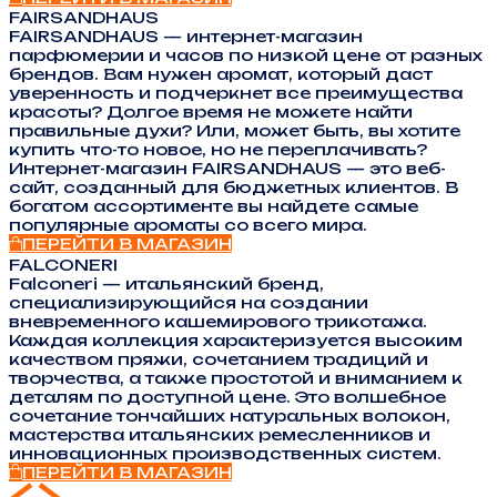
FAIRSANDHAUS
FAIRSANDHAUS — интернет-магазин
парфюмерии и часов по низкой цене от разных
брендов. Вам нужен аромат, который даст
уверенность и подчеркнет все преимущества
красоты? Долгое время не можете найти
правильные духи? Или, может быть, вы хотите
купить что-то новое, но не переплачивать?
Интернет-магазин FAIRSANDHAUS — это веб-
сайт, созданный для бюджетных клиентов. В
богатом ассортименте вы найдете самые
популярные ароматы со всего мира.
ПЕРЕЙТИ В МАГАЗИН
FALCONERI
Falconeri — итальянский бренд,
специализирующийся на создании
вневременного кашемирового трикотажа.
Каждая коллекция характеризуется высоким
качеством пряжи, сочетанием традиций и
творчества, а также простотой и вниманием к
деталям по доступной цене. Это волшебное
сочетание тончайших натуральных волокон,
мастерства итальянских ремесленников и
инновационных производственных систем.
ПЕРЕЙТИ В МАГАЗИН