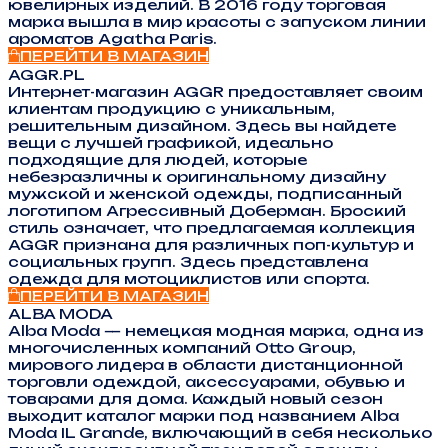
ювелирных изделий. В 2016 году торговая
марка вышла в мир красоты с запуском линии
ароматов Agatha Paris.
ПЕРЕЙТИ В МАГАЗИН
AGGR.PL
Интернет-магазин AGGR предоставляет своим
клиентам продукцию с уникальным,
решительным дизайном. Здесь вы найдете
вещи с лучшей графикой, идеально
подходящие для людей, которые
небезразличны к оригинальному дизайну
мужской и женской одежды, подписанный
логотипом Агрессивный Доберман. Броский
стиль означает, что предлагаемая коллекция
AGGR признана для различных поп-культур и
социальных групп. Здесь представлена
одежда для мотоциклистов или спорта.
ПЕРЕЙТИ В МАГАЗИН
ALBA MODA
Alba Moda — немецкая модная марка, одна из
многочисленных компаний Otto Group,
мирового лидера в области дистанционной
торговли одеждой, аксессуарами, обувью и
товарами для дома. Каждый новый сезон
выходит каталог марки под названием Alba
Moda IL Grande, включающий в себя несколько