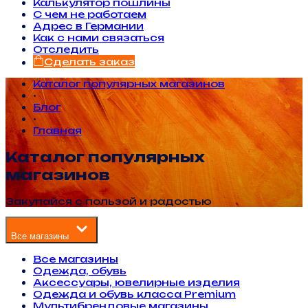
Калькулятор пошлины
С чем не работаем
Адрес в Германии
Как с нами связаться
Отследить
Сделать заказ
Каталог популярных магазинов
•
Блог
•
Главная
Каталог популярных
магазинов
Закупайся с пользой и радостью
Все магазины
Все магазины
Одежда, обувь
Аксессуары, ювелирные изделия
Одежда и обувь класса Premium
Мультибрендовые магазины