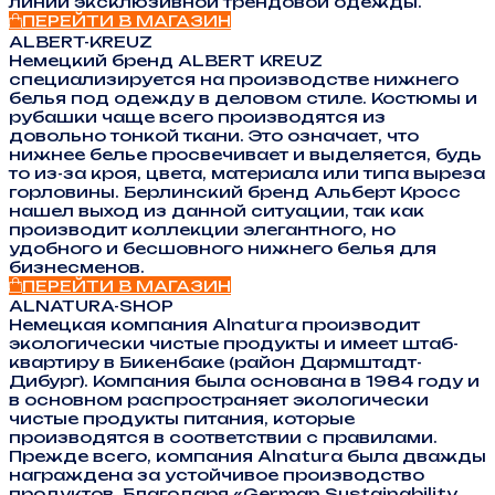
линий эксклюзивной трендовой одежды.
ПЕРЕЙТИ В МАГАЗИН
ALBERT-KREUZ
Немецкий бренд ALBERT KREUZ
специализируется на производстве нижнего
белья под одежду в деловом стиле. Костюмы и
рубашки чаще всего производятся из
довольно тонкой ткани. Это означает, что
нижнее белье просвечивает и выделяется, будь
то из-за кроя, цвета, материала или типа выреза
горловины. Берлинский бренд Альберт Кросс
нашел выход из данной ситуации, так как
производит коллекции элегантного, но
удобного и бесшовного нижнего белья для
бизнесменов.
ПЕРЕЙТИ В МАГАЗИН
ALNATURA-SHOP
Немецкая компания Alnatura производит
экологически чистые продукты и имеет штаб-
квартиру в Бикенбаке (район Дармштадт-
Дибург). Компания была основана в 1984 году и
в основном распространяет экологически
чистые продукты питания, которые
производятся в соответствии с правилами.
Прежде всего, компания Alnatura была дважды
награждена за устойчивое производство
продуктов. Благодаря «German Sustainability