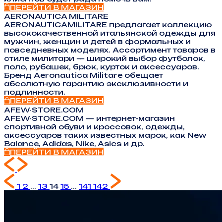
ПЕРЕЙТИ В МАГАЗИН
AERONAUTICA MILITARE
AERONAUTICAMILITARE предлагает коллекцию
высококачественной итальянской одежды для
мужчин, женщин и детей в формальных и
повседневных моделях. Ассортимент товаров в
стиле милитари — широкий выбор футболок,
поло, рубашек, брюк, курток и аксессуаров.
Бренд Aeronautica Militare обещает
абсолютную гарантию эксклюзивности и
подлинности.
ПЕРЕЙТИ В МАГАЗИН
AFEW-STORE.COM
AFEW-STORE.COM — интернет-магазин
спортивной обуви и кроссовок, одежды,
аксессуаров таких известных марок, как New
Balance, Adidas, Nike, Asics и др.
ПЕРЕЙТИ В МАГАЗИН
1
2
...
13
14
15
...
141
142