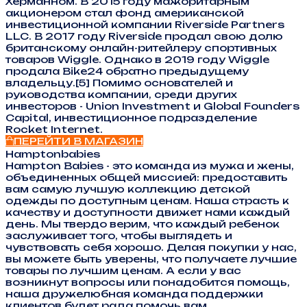
Херманном. В 2015 году мажоритарным
акционером стал фонд американской
инвестиционной компании Riverside Partners
LLC. В 2017 году Riverside продал свою долю
британскому онлайн-ритейлеру спортивных
товаров Wiggle. Однако в 2019 году Wiggle
продала Bike24 обратно предыдущему
владельцу.[5] Помимо основателей и
руководства компании, среди других
инвесторов - Union Investment и Global Founders
Capital, инвестиционное подразделение
Rocket Internet.
ПЕРЕЙТИ В МАГАЗИН
Hamptonbabies
Hampton Babies - это команда из мужа и жены,
объединенных общей миссией: предоставить
вам самую лучшую коллекцию детской
одежды по доступным ценам. Наша страсть к
качеству и доступности движет нами каждый
день. Мы твердо верим, что каждый ребенок
заслуживает того, чтобы выглядеть и
чувствовать себя хорошо. Делая покупки у нас,
вы можете быть уверены, что получаете лучшие
товары по лучшим ценам. А если у вас
возникнут вопросы или понадобится помощь,
наша дружелюбная команда поддержки
клиентов будет рада помочь вам.