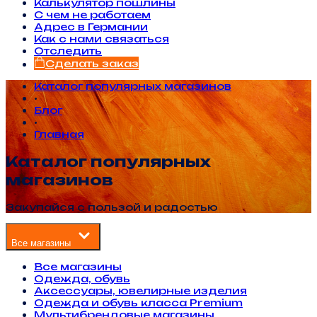
Калькулятор пошлины
С чем не работаем
Адрес в Германии
Как с нами связаться
Отследить
Сделать заказ
Каталог популярных магазинов
•
Блог
•
Главная
Каталог популярных
магазинов
Закупайся с пользой и радостью
Все магазины
Все магазины
Одежда, обувь
Аксессуары, ювелирные изделия
Одежда и обувь класса Premium
Мультибрендовые магазины