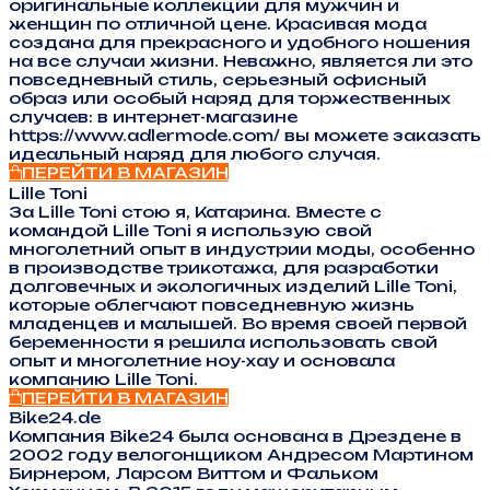
оригинальные коллекции для мужчин и
женщин по отличной цене. Красивая мода
создана для прекрасного и удобного ношения
на все случаи жизни. Неважно, является ли это
повседневный стиль, серьезный офисный
образ или особый наряд для торжественных
случаев: в интернет-магазине
https://www.adlermode.com/ вы можете заказать
идеальный наряд для любого случая.
ПЕРЕЙТИ В МАГАЗИН
Lille Toni
За Lille Toni стою я, Катарина. Вместе с
командой Lille Toni я использую свой
многолетний опыт в индустрии моды, особенно
в производстве трикотажа, для разработки
долговечных и экологичных изделий Lille Toni,
которые облегчают повседневную жизнь
младенцев и малышей. Во время своей первой
беременности я решила использовать свой
опыт и многолетние ноу-хау и основала
компанию Lille Toni.
ПЕРЕЙТИ В МАГАЗИН
Bike24.de
Компания Bike24 была основана в Дрездене в
2002 году велогонщиком Андресом Мартином
Бирнером, Ларсом Виттом и Фальком