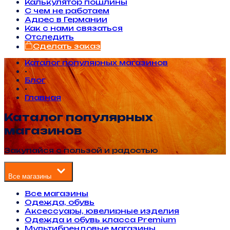
Калькулятор пошлины
С чем не работаем
Адрес в Германии
Как с нами связаться
Отследить
Сделать заказ
Каталог популярных магазинов
•
Блог
•
Главная
Каталог популярных
магазинов
Закупайся с пользой и радостью
Все магазины
Все магазины
Одежда, обувь
Аксессуары, ювелирные изделия
Одежда и обувь класса Premium
Мультибрендовые магазины