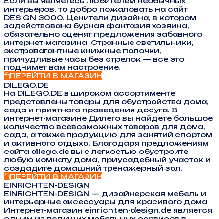
Если вы являетесь любителем необычных
интерьеров, то добро пожаловать на сайт
DESIGN 3000. Ценители дизайна, в котором
задействована бурная фантазия хозяина,
обязательно оценят предложения забавного
интернет-магазина. Странные светильники,
экстравагантные книжные полочки,
причудливые часы без стрелок — все это
поднимет вам настроение.
ПЕРЕЙТИ В МАГАЗИН
DILEGO.DE
На DILEGO.DE в широком ассортименте
представлены товары для обустройства дома,
сада и приятного проведения досуга. В
интернет-магазине Дилего вы найдете большое
количество всевозможных товаров для дома,
сада, а также продукцию для занятий спортом
и активного отдыха. Благодаря предложениям
сайта dilego.de вы с легкостью обустроите
любую комнату дома, приусадебный участок и
создадите домашний тренажерный зал.
ПЕРЕЙТИ В МАГАЗИН
EINRICHTEN-DESIGN
EINRICHTEN-DESIGN — дизайнерская мебель и
интерьерные аксессуары для красивого дома
Интернет-магазин einrichten-design.de является
одним из ведущих мебельных сервисов в