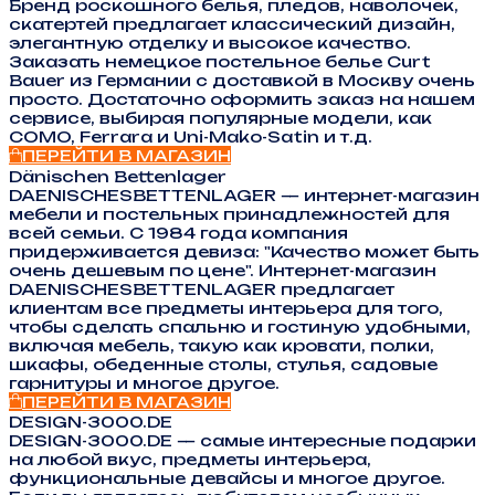
Бренд роскошного белья, пледов, наволочек,
скатертей предлагает классический дизайн,
элегантную отделку и высокое качество.
Заказать немецкое постельное белье Curt
Bauer из Германии с доставкой в Москву очень
просто. Достаточно оформить заказ на нашем
сервисе, выбирая популярные модели, как
COMO, Ferrara и Uni-Mako-Satin и т.д.
ПЕРЕЙТИ В МАГАЗИН
Dänischen Bettenlager
DAENISCHESBETTENLAGER — интернет-магазин
мебели и постельных принадлежностей для
всей семьи. С 1984 года компания
придерживается девиза: "Качество может быть
очень дешевым по цене". Интернет-магазин
DAENISCHESBETTENLAGER предлагает
клиентам все предметы интерьера для того,
чтобы сделать спальню и гостиную удобными,
включая мебель, такую как кровати, полки,
шкафы, обеденные столы, стулья, садовые
гарнитуры и многое другое.
ПЕРЕЙТИ В МАГАЗИН
DESIGN-3000.DE
DESIGN-3000.DE — самые интересные подарки
на любой вкус, предметы интерьера,
функциональные девайсы и многое другое.