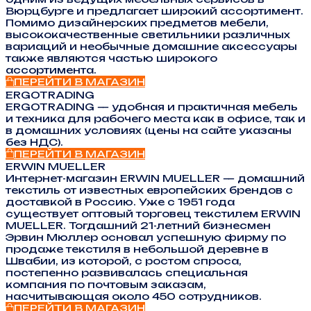
Вюрцбурге и предлагает широкий ассортимент.
Помимо дизайнерских предметов мебели,
высококачественные светильники различных
вариаций и необычные домашние аксессуары
также являются частью широкого
ассортимента.
ПЕРЕЙТИ В МАГАЗИН
ERGOTRADING
ERGOTRADING — удобная и практичная мебель
и техника для рабочего места как в офисе, так и
в домашних условиях (цены на сайте указаны
без НДС).
ПЕРЕЙТИ В МАГАЗИН
ERWIN MUELLER
Интернет-магазин ERWIN MUELLER — домашний
текстиль от известных европейских брендов с
доставкой в Россию. Уже с 1951 года
существует оптовый торговец текстилем ERWIN
MUELLER. Тогдашний 21-летний бизнесмен
Эрвин Мюллер основал успешную фирму по
продаже текстиля в небольшой деревне в
Швабии, из которой, с ростом спроса,
постепенно развивалась специальная
компания по почтовым заказам,
насчитывающая около 450 сотрудников.
ПЕРЕЙТИ В МАГАЗИН