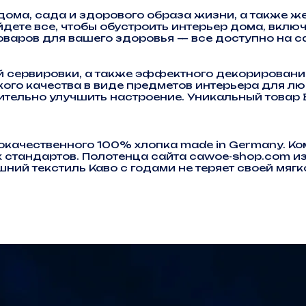
ома, сада и здорового образа жизни, а также ж
дете все, чтобы обустроить интерьер дома, вкл
оваров для вашего здоровья — все доступно на са
 сервировки, а также эффектного декорирования
ого качества в виде предметов интерьера для лю
чительно улучшить настроение. Уникальный товар
качественного 100% хлопка made in Germany. К
 стандартов. Полотенца сайта cawoe-shop.com из
ий текстиль Каво с годами не теряет своей мягк