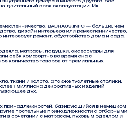
 внутреннего декора и многого другого. Все
а длительный срок эксплуатации. Их
 ремесленничества. BAUHAUS.INFO — больше, чем
одство, дизайн интерьера или ремесленничество,
интересует ремонт, обустройство дома и сада.
одеяла, матрасы, подушки, аксессуары для
али себя комфортно во время сна с
ое количество товаров от премиальных
, ткани и холста, а также туалетные столики,
более 1 миллиона декоративных изделий,
атывающее дух.
ьных принадлежностей, базирующийся в немецком
 другие постельные принадлежности с отборными
ти в сочетании с матрасом, пуховым одеялом и