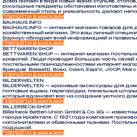
дома онлайн в виде новых ярких стульев, столов
роскошные предметы обстановки изготовлены из
современный стиль и уникальность делают непох
ПЕРЕЙТИ В МАГАЗИН
BAUHAUS.INFO
BAUHAUS.INFO — интернет-магазин товаров для д
хозяйственный магазин. Это ваш личный специал
Баухаус обладает всей информацией и правильн
ПЕРЕЙТИ В МАГАЗИН
BETTWAREN-SHOP
BETTWAREN-SHOP — интернет-магазин постельных
кроватей. Люди проводят большую часть своей ж
постельными принадлежностями интернет-магаз
брендов: Bassetti, Boso, Cawö, Esprit, JOOP, Marc 
ПЕРЕЙТИ В МАГАЗИН
BILDERWELTEN
BILDERWELTEN — красивые аксессуары для дома: 
почтовые ящики, перегородки, панельные шторы 
которые вдохновят вас на создание уютного дом
ПЕРЕЙТИ В МАГАЗИН
BILLERBECK.SHOP
Billerbeck Betten-Union GmbH & Co. KG — изве
городе Крайхтале. С 1921 года компания произ
наполнителями и обивочными тканями. Постельно
подушкой.
ПЕРЕЙТИ В МАГАЗИН