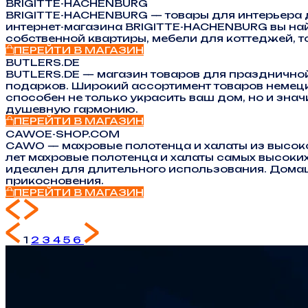
BRIGITTE-HACHENBURG
BRIGITTE-HACHENBURG — товары для интерьера д
интернет-магазина BRIGITTE-HACHENBURG вы най
собственной квартиры, мебели для коттеджей, т
ПЕРЕЙТИ В МАГАЗИН
BUTLERS.DE
BUTLERS.DE — магазин товаров для праздничной
подарков. Широкий ассортимент товаров немецк
способен не только украсить ваш дом, но и зна
душевную гармонию.
ПЕРЕЙТИ В МАГАЗИН
CAWOE-SHOP.COM
CAWO — махровые полотенца и халаты из высоко
лет махровые полотенца и халаты самых высоких
идеален для длительного использования. Домашн
прикосновения.
ПЕРЕЙТИ В МАГАЗИН
1
2
3
4
5
6