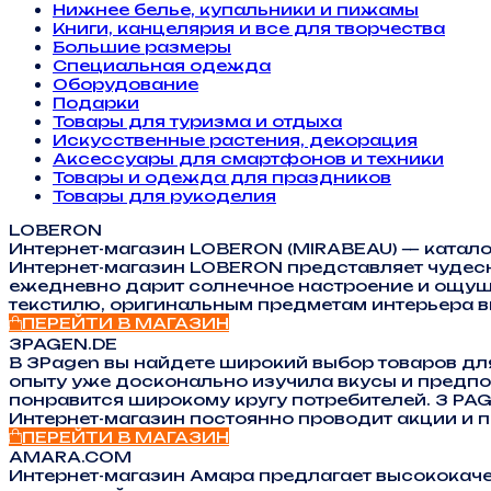
Нижнее белье, купальники и пижамы
Книги, канцелярия и все для творчества
Большие размеры
Специальная одежда
Оборудование
Подарки
Товары для туризма и отдыха
Искусственные растения, декорация
Аксессуары для смартфонов и техники
Товары и одежда для праздников
Товары для рукоделия
LOBERON
Интернет-магазин LOBERON (MIRABEAU) — каталог
Интернет-магазин LOBERON представляет чудесн
ежедневно дарит солнечное настроение и ощущ
текстилю, оригинальным предметам интерьера в
ПЕРЕЙТИ В МАГАЗИН
3PAGEN.DE
В 3Pagen вы найдете широкий выбор товаров дл
опыту уже досконально изучила вкусы и предпо
понравится широкому кругу потребителей. 3 PA
Интернет-магазин постоянно проводит акции и п
ПЕРЕЙТИ В МАГАЗИН
AMARA.COM
Интернет-магазин Амара предлагает высококаче