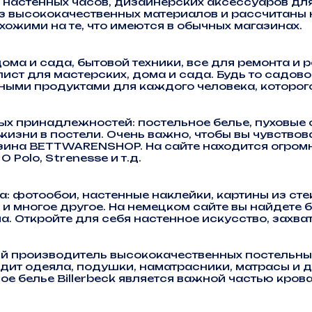
, настенных часов, дизайнерских аксессуаров для
 высококачественных материалов и рассчитаны н
ожими на те, что имеются в обычных магазинах.
ома и сада, бытовой техники, все для ремонта и
ист для мастерских, дома и сада. Будь то садов
ыми продуктами для каждого человека, которого 
 принадлежностей: постельное белье, пуховые 
изни в постели. Очень важно, чтобы вы чувствов
ина BETTWARENSHOP. На сайте находится огромн
O Polo, Strenesse и т.д.
фотообои, настенные наклейки, картины из стекла
и многое другое. На немецком сайте вы найдете 
а. Откройте для себя настенное искусство, захв
стный производитель высококачественных постел
водит одеяла, подушки, наматрасники, матрасы и
е белье Billerbeck является важной частью крова