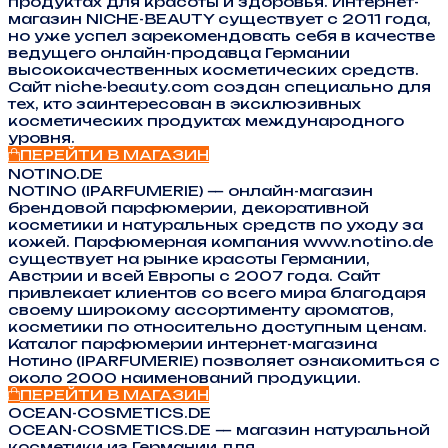
продуктах для красоты и здоровья. Интернет-
магазин NICHE-BEAUTY существует с 2011 года,
но уже успел зарекомендовать себя в качестве
ведущего онлайн-продавца Германии
высококачественных косметических средств.
Сайт niche-beauty.com создан специально для
тех, кто заинтересован в эксклюзивных
косметических продуктах международного
уровня.
ПЕРЕЙТИ В МАГАЗИН
NOTINO.DE
NOTINO (IPARFUMERIE) — онлайн-магазин
брендовой парфюмерии, декоративной
косметики и натуральных средств по уходу за
кожей. Парфюмерная компания www.notino.de
существует на рынке красоты Германии,
Австрии и всей Европы с 2007 года. Сайт
привлекает клиентов со всего мира благодаря
своему широкому ассортименту ароматов,
косметики по относительно доступным ценам.
Каталог парфюмерии интернет-магазина
Нотино (IPARFUMERIE) позволяет ознакомиться с
около 2000 наименований продукции.
ПЕРЕЙТИ В МАГАЗИН
OCEAN-COSMETICS.DE
OCEAN-COSMETICS.DE — магазин натуральной
косметики из Германии для