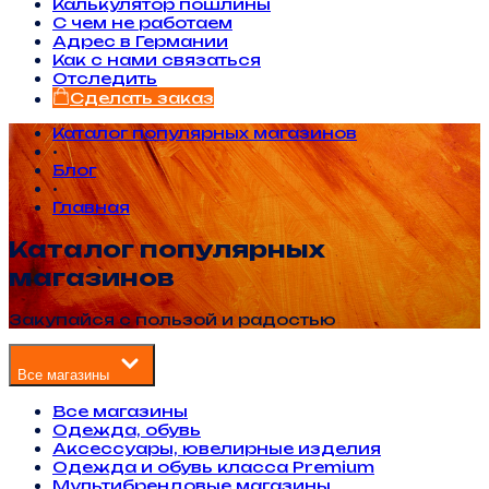
Калькулятор пошлины
С чем не работаем
Адрес в Германии
Как с нами связаться
Отследить
Сделать заказ
Каталог популярных магазинов
•
Блог
•
Главная
Каталог популярных
магазинов
Закупайся с пользой и радостью
Все магазины
Все магазины
Одежда, обувь
Аксессуары, ювелирные изделия
Одежда и обувь класса Premium
Мультибрендовые магазины