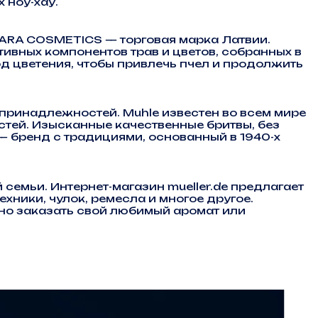
 ноу-хау.
DARA COSMETICS — торговая марка Латвии.
тивных компонентов трав и цветов, собранных в
д цветения, чтобы привлечь пчел и продолжить
ринадлежностей. Muhle известен во всем мире
тей. Изысканные качественные бритвы, без
— бренд с традициями, основанный в 1940-х
емьи. Интернет-магазин mueller.de предлагает
хники, чулок, ремесла и многое другое.
бно заказать свой любимый аромат или