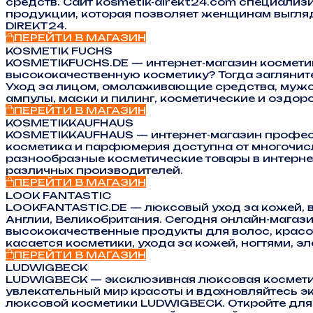
средств. Сайт kosmetik-direkt24.com специализ
продукции, которая позволяет женщинам выгляд
DIREKT24.
ПЕРЕЙТИ В МАГАЗИН
KOSMETIK FUCHS
KOSMETIKFUCHS.DE — интернет-магазин косметик
высококачественную косметику? Тогда загляните
Уход за лицом, омолаживающие средства, мужск
ампулы, маски и пилинг, косметические и оздо
ПЕРЕЙТИ В МАГАЗИН
KOSMETIKKAUFHAUS
KOSMETIKKAUFHAUS — интернет-магазин профес
косметика и парфюмерия доступна от многочисл
разнообразные косметические товары в интерне
различных производителей.
ПЕРЕЙТИ В МАГАЗИН
LOOK FANTASTIC
LOOKFANTASTIC.DE — люксовый уход за кожей, во
Англии, Великобритания. Сегодня онлайн-магазин
высококачественные продукты для волос, красоты
касается косметики, ухода за кожей, ногтями, э
ПЕРЕЙТИ В МАГАЗИН
LUDWIGBECK
LUDWIGBECK — эксклюзивная люксовая косметик
увлекательный мир красоты и вдохновляйтесь э
люксовой косметики LUDWIGBECK. Откройте для с