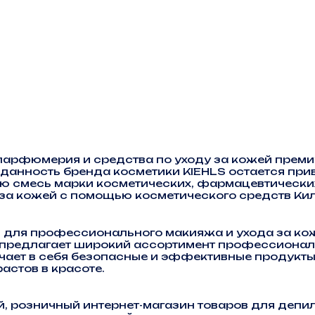
парфюмерия и средства по уходу за кожей премиу
преданность бренда косметики KIEHLS остается п
ю смесь марки косметических, фармацевтических,
а за кожей с помощью косметического средств К
д для профессионального макияжа и ухода за кож
 предлагает широкий ассортимент профессионал
лючает в себя безопасные и эффективные продукт
астов в красоте.
 розничный интернет-магазин товаров для депил