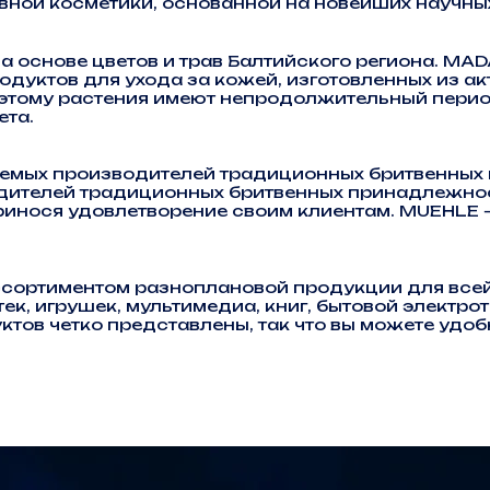
ой косметики, основанной на новейших научных
основе цветов и трав Балтийского региона. MA
дуктов для ухода за кожей, изготовленных из ак
поэтому растения имеют непродолжительный перио
ета.
мых производителей традиционных бритвенных п
одителей традиционных бритвенных принадлежнос
принося удовлетворение своим клиентам. MUEHLE 
ортиментом разноплановой продукции для всей с
, игрушек, мультимедиа, книг, бытовой электроте
тов четко представлены, так что вы можете удо