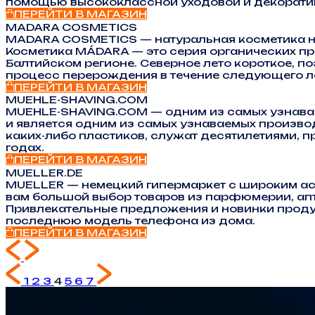
помощью высококлассной уходовой и декоративн
ПЕРЕЙТИ В МАГАЗИН
MADARA COSMETICS
MADARA COSMETICS — натуральная косметика на 
Косметика MÁDARA — это серия органических про
Балтийском регионе. Северное лето короткое, 
процесс перерождения в течение следующего л
ПЕРЕЙТИ В МАГАЗИН
MUEHLE-SHAVING.COM
MUEHLE-SHAVING.COM — одним из самых узнавае
и является одним из самых узнаваемых произв
каких-либо пластиков, служат десятилетиями, 
годах.
ПЕРЕЙТИ В МАГАЗИН
MUELLER.DE
MUELLER — немецкий гипермаркет с широким асс
вам большой выбор товаров из парфюмерии, аптек
Привлекательные предложения и новинки продук
последнюю модель телефона из дома.
ПЕРЕЙТИ В МАГАЗИН
1
2
3
4
5
6
7