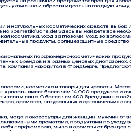
ируется на розничной продаже товаров для крас
еть ухоженно и обрести идеально гладкую кожу, 
и и натуральных косметических средств: выбор 
 на kosmetikfuchs.de! Здесь вы найдете все необ
ая косметика, уход за глазами, уход за волосам
ровительные продукты, солнцезащитные средства
сиональных парфюмерно-косметических продукт
енных брендов и в разных ценовых диапазонах. 
те. Компания находится в Фридберге. Предлагаю
лосами, косметика и товары для красоты. Магази
 красоты имеет более чем 14 000 продуктов и счи
 тела и лица. С более чем 400 брендами на сайте
лектро, ароматов, натуральных и органических сре
а, мода и аксессуары для женщин, мужчин от ве
ксклюзивными ароматами, продуктами по уходу з
ебя парфюмерию, мыло и ароматы от брендов со 