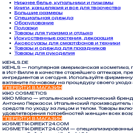
Нижнее белье, купальники и пижамы
Книги, канцелярия и все для творчества
Большие размеры
Специальная одежда
Оборудование
Подарки
Товары для туризма и отдыха
Искусственные растения, декорация
Аксессуары для смартфонов и техники
Товары и одежда для праздников
Товары для рукоделия
KIEHLS.DE
KIEHLS — популярная американская косметика, 
в Ист-Вилле в качестве старейшего аптекаря, 
ингредиентов и сегодня. Используйте фирменну
взгляните по-новому на процедуру своего уход
ПЕРЕЙТИ В МАГАЗИН
KIKO COSMETICS
KIKO Milano — итальянский косметический брен
Антонио Перкасси. Итальянский производитель
средств по уходу за лицом и телом. Товары вк
удовлетворения потребностей женщин всех возр
ПЕРЕЙТИ В МАГАЗИН
KOSMETIK-DIREKT24.COM
KOSMETIK-DIREKT24.COM — специализированный,