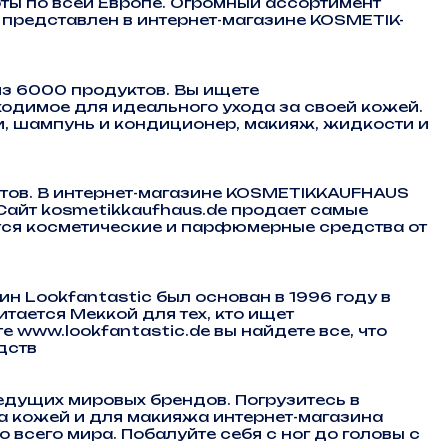
оты по всей Европе. Огромный ассортимент
представлен в интернет-магазине KOSMETIK-
из 6000 продуктов. Вы ищете
ходимое для идеального ухода за своей кожей.
и, шампунь и кондиционер, макияж, жидкости и
ов. В интернет-магазине KOSMETIKKAUFHAUS
Сайт kosmetikkaufhaus.de продает самые
тся косметические и парфюмерные средства от
н Lookfantastic был основан в 1996 году в
тается Меккой для тех, кто ищет
 www.lookfantastic.de вы найдете все, что
дств
дущих мировых брендов. Погрузитесь в
а кожей и для макияжа интернет-магазина
всего мира. Побалуйте себя с ног до головы с