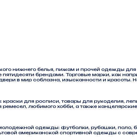
кого нижнего белья, пижам и прочей одежды дл
ятидесяти брендами. Торговые марки, как наприме
ам двери в мир соблазна, изысканности и красоты.
 краски для росписи, товары для рукоделия, лепк
 ремесел, любимого хобби, а также канцелярски
молодежной одежды: футболки, рубашки, поло, б
культовой американской спортивной одежды с со