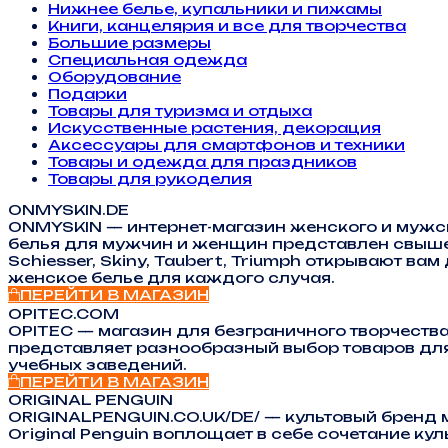
Нижнее белье, купальники и пижамы
Книги, канцелярия и все для творчества
Большие размеры
Специальная одежда
Оборудование
Подарки
Товары для туризма и отдыха
Искусственные растения, декорация
Аксессуары для смартфонов и техники
Товары и одежда для праздников
Товары для рукоделия
ONMYSKIN.DE
ONMYSKIN — интернет-магазин женского и мужс
белья для мужчин и женщин представлен свыше п
Schiesser, Skiny, Taubert, Triumph открывают в
женское белье для каждого случая.
ПЕРЕЙТИ В МАГАЗИН
OPITEC.COM
OPITEC — магазин для безграничного творчества:
представляет разнообразный выбор товаров для
учебных заведений.
ПЕРЕЙТИ В МАГАЗИН
ORIGINAL PENGUIN
ORIGINALPENGUIN.CO.UK/DE/ — культовый бренд 
Original Penguin воплощает в себе сочетание 