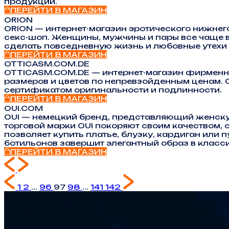
продукции.
ПЕРЕЙТИ В МАГАЗИН
ORION
ORION — интернет-магазин эротического нижнего
секс-шоп. Женщины, мужчины и пары все чаще в
сделать повседневную жизнь и любовные утехи
ПЕРЕЙТИ В МАГАЗИН
OTTICASM.COM.DE
OTTICASM.COM.DE — интернет-магазин фирменны
размеров и цветов по непревзойденным ценам. O
сертификатом оригинальности и подлинности.
ПЕРЕЙТИ В МАГАЗИН
OUI.COM
OUI — немецкий бренд, представляющий женску
торговой марки OUI покоряют своим качеством
позволяет купить платье, блузку, кардиган или 
ботильонов завершит элегантный образ в класс
ПЕРЕЙТИ В МАГАЗИН
1
2
...
96
97
98
...
141
142