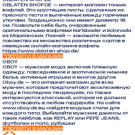
OBLATEN-SHOP.DE — интернет-магазин тонких
вафлей. Это хрустящие листы, сделанные из
пресного теста и выпеченные между горячими
утюгами. Традиционно они имеют диаметр 18
см. Позвольте себе быть очарованным
оригинальными вафлями Karlsbader и Kolonada
из Марианских Лазней — закажите любимые
лакомства из множества различных сортов в
немецком онлайн-магазине вафель
https://www.oblaten-shop.de/.
ПЕРЕЙТИ В МАГАЗИН
OBOY
OBOY — мужская мода, включая пляжную
одежду, повседневное и эротическое нижнее
белье, интимные игрушки и многое другое.
Oboy.de — это интернет-магазин для всех
мужчин, которые предпочитают эксклюзивную
моду в последних тенденциях, но также
интересуются классикой, которая не должна
отсутствовать в любом гардеробе. На сайте
www.oboy.de вы найдете модные стили для
каждого типа. Выбирайте мужские джинсы от
таких лейблов, как REPLAY или PEPE JEANS,
футболки и поло, рубашки
ПЕРЕЙТИ В МАГАЗИН