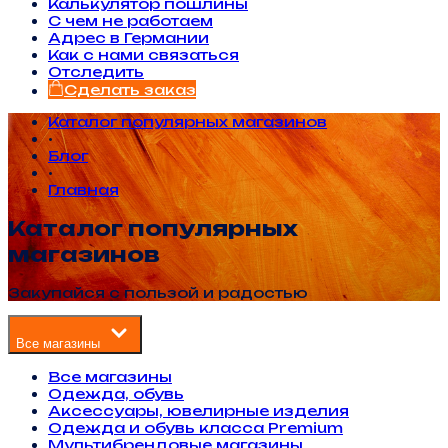
Калькулятор пошлины
С чем не работаем
Адрес в Германии
Как с нами связаться
Отследить
Сделать заказ
Каталог популярных магазинов
•
Блог
•
Главная
Каталог популярных
магазинов
Закупайся с пользой и радостью
Все магазины
Все магазины
Одежда, обувь
Аксессуары, ювелирные изделия
Одежда и обувь класса Premium
Мультибрендовые магазины