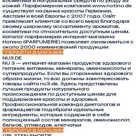
косметики и натуральных средств по уходу за
кожей. Парфюмерная компания www.notino.de
существует на рынке красоты Германии,
Австрии и всей Европы с 2007 года. Сайт
привлекает клиентов со всего мира благодаря
своему широкому ассортименту ароматов,
косметики по относительно доступным ценам.
Каталог парфюмерии интернет-магазина
Нотино (IPARFUMERIE) позволяет ознакомиться с
около 2000 наименований продукции.
ПЕРЕЙТИ В МАГАЗИН
NU3.DE
NU 3 — интернет-магазин продуктов здорового
питания: витамины, минералы, аминокислоты и
суперпродукты. Если вы сторонники здорового
образа жизни, то вас должны заинтересовать
товары сайта nu3.de. Здесь представлены
лучшие продукты натурального
происхождения по доступным ценам для
поддержания красоты и здоровья.
Профессиональная команда диетологов и
фармацевтов подобрали идеальные
ингредиенты, которые содержат в себе
полноценный состав минералов, аминокислот,
белков, углеводов, клетчатки
ПЕРЕЙТИ В МАГАЗИН
OBLATEN-SHOP.DE