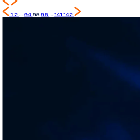
1
2
...
94
95
96
...
141
142