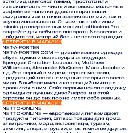
эстетика, цветовая гамма, простота или
изысканность — чистый эспрессо, молочные
кофейные напитки удовлетворят ваши
ожидания как с точки зрения эстетики, так и
функциональности. От компактной линии
Inissia до сверхточных машин Lattissima Pro —
откройте для себя все аппараты Nespresso и
найдите тот, который больше всего подходит.
ПЕРЕЙТИ В МАГАЗИН
NET-A-PORTER
NET-A-PORTER.COM — дизайнерская одежда,
обувь, сумки и аксессуары от ведущих
брендов: Christian Louboutin, Matthew
Williamson, Alexander McQueen, Marc Jacobs и
т.д. Это первый в мире интернет-магазин,
продающий топовые модные товары со всего
мира. В выборе имен и коллекций никто не
сравнится с ним. Сайт первым начал продажу
одежды от лучших дизайнеров, и в этой
отрасли он до сих пор не имеет себе равных.
ПЕРЕЙТИ В МАГАЗИН
NETTO-ONLINE
NETTO-ONLINE — европейский гипермаркет:
продукты питания, аптека, товары для дома,
электроника, мода, велосипеды, туризм,
кемпинг, спорт, игрушки, игры и многое другое.