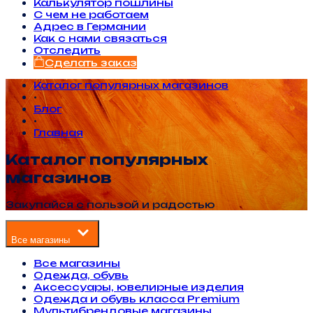
Калькулятор пошлины
С чем не работаем
Адрес в Германии
Как с нами связаться
Отследить
Сделать заказ
Каталог популярных магазинов
•
Блог
•
Главная
Каталог популярных
магазинов
Закупайся с пользой и радостью
Все магазины
Все магазины
Одежда, обувь
Аксессуары, ювелирные изделия
Одежда и обувь класса Premium
Мультибрендовые магазины