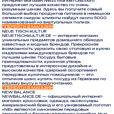
Интернет-магазин Netto Marken-Discount
предлагает лучшее качество по очень
разумным ценам. Здесь вы получите самый
большой выбор продуктов питания в немецком
сегменте скидок: клиенты найдут около 5000
наименований на виртуальных полках.
ПЕРЕЙТИ В МАГАЗИН
NEUE TISCH KULTUR
NEUETISCHKULTUR.DE — интернет-магазин
уникальных предметов домашнего обихода
известных и модных брендов. Прекрасная
возможность украсить свою столовую и кухню
изделиями международных брендов по
лучшим ценам. Посуда, бытовые
принадлежности, кухонная утварь
представлены в интересном дизайне и
высоком качестве. Широкий ассортимент
передовых кухонных помощников — это
отличная шанс купить посуду из Германии по
вашему вкусу и предпочтению.
ПЕРЕЙТИ В МАГАЗИН
NEW BALANCE
NEWBALANCE.DE — официальный интернет-
магазин: кроссовки, одежда, аксессуары.
Американский бренд и его узнаваемый логотип
«NB» являются синонимом передовых
технологий и беспрецедентного дизайна. Нью