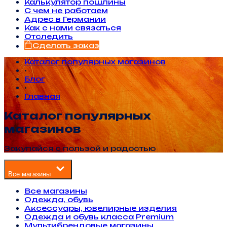
Калькулятор пошлины
С чем не работаем
Адрес в Германии
Как с нами связаться
Отследить
Сделать заказ
Каталог популярных магазинов
•
Блог
•
Главная
Каталог популярных
магазинов
Закупайся с пользой и радостью
Все магазины
Все магазины
Одежда, обувь
Аксессуары, ювелирные изделия
Одежда и обувь класса Premium
Мультибрендовые магазины