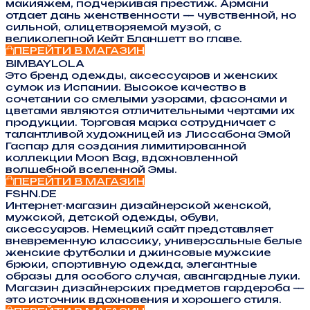
макияжем, подчеркивая престиж. Армани
отдает дань женственности — чувственной, но
сильной, олицетворяемой музой, с
великолепной Кейт Бланшетт во главе.
ПЕРЕЙТИ В МАГАЗИН
BIMBAYLOLA
Это бренд одежды, аксессуаров и женских
сумок из Испании. Высокое качество в
сочетании со смелыми узорами, фасонами и
цветами являются отличительными чертами их
продукции. Торговая марка сотрудничает с
талантливой художницей из Лиссабона Эмой
Гаспар для создания лимитированной
коллекции Moon Bag, вдохновленной
волшебной вселенной Эмы.
ПЕРЕЙТИ В МАГАЗИН
FSHN.DE
Интернет-магазин дизайнерской женской,
мужской, детской одежды, обуви,
аксессуаров. Немецкий сайт представляет
вневременную классику, универсальные белые
женские футболки и джинсовые мужские
брюки, спортивную одежда, элегантные
образы для особого случая, авангардные луки.
Магазин дизайнерских предметов гардероба —
это источник вдохновения и хорошего стиля.