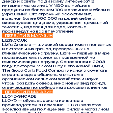
декор и советы по дизайну интерьера? В
интернет-магазине LIVINGO вы найдете
продукты из более чем 100 магазинов мебели и
украшений. Это огромный ассортимент,
включая более 600 000 изделий мебели,
аксессуаров для дома, украшения, домашний
текстиль, изделия для сада, которые
произведут на вас впечатление.
ПЕРЕЙТИ В МАГАЗИН
LIZIS.CO.UK
Lizi's Granola — широкий ассортимент полезных
и питательных гранол, проверенных на
гликемическую нагрузку. Lizi's — первый в мире
производитель гранолы, проверенной на
гликемическую нагрузку. Основанная в 2003
году доктором Миком Шоу и его женой Лизи,
The Good Carb Food Company начала сочетать
страсть к еде с обширным опытом в
органическом сельском хозяйстве и науке,
чтобы создать совершенно новый вид гранул,
отвечающих потребностям здоровья клиентов.
ПЕРЕЙТИ В МАГАЗИН
LLOYD-SHOP.DE
LLOYD — обувь высокого качества с
производством в Германии. LLOYD является
эксклюзивным по лицензии онлайн-магазином