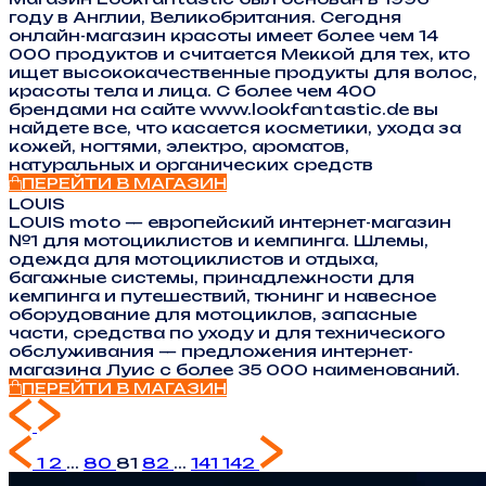
году в Англии, Великобритания. Сегодня
онлайн-магазин красоты имеет более чем 14
000 продуктов и считается Меккой для тех, кто
ищет высококачественные продукты для волос,
красоты тела и лица. С более чем 400
брендами на сайте www.lookfantastic.de вы
найдете все, что касается косметики, ухода за
кожей, ногтями, электро, ароматов,
натуральных и органических средств
ПЕРЕЙТИ В МАГАЗИН
LOUIS
LOUIS moto — европейский интернет-магазин
№1 для мотоциклистов и кемпинга. Шлемы,
одежда для мотоциклистов и отдыха,
багажные системы, принадлежности для
кемпинга и путешествий, тюнинг и навесное
оборудование для мотоциклов, запасные
части, средства по уходу и для технического
обслуживания — предложения интернет-
магазина Луис с более 35 000 наименований.
ПЕРЕЙТИ В МАГАЗИН
1
2
...
80
81
82
...
141
142