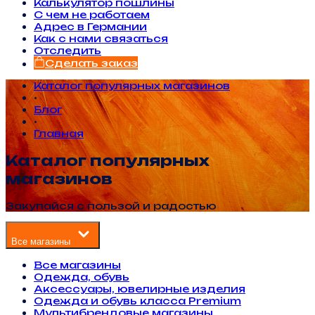
Калькулятор пошлины
С чем не работаем
Адрес в Германии
Как с нами связаться
Отследить
Сделать заказ
Каталог популярных магазинов
•
Блог
•
Главная
Каталог популярных
магазинов
Закупайся с пользой и радостью
Все магазины
Все магазины
Одежда, обувь
Аксессуары, ювелирные изделия
Одежда и обувь класса Premium
Мультибрендовые магазины