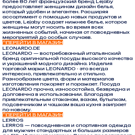
более 80 лет французский бренд Lejaby
предоставляет женщинам дизайн белья,
который удобен и элегантен. Расширяя
ассортимент с помощью новых продуктов и
цветов, Lejaby создает нижнее белье, которое
женщины могут носить во время всех
жизненных событий, начиная от повседневных
мероприятий до особых случаев.
ПЕРЕЙТИ В МАГАЗИН
LEONARDO.DE
LEONARDO — востребованный итальянский
бренд оригинальной посуды высокого качества
и украшений модного дизайна. Изделия
торговой марки LEONARDO - это всегда
интересно, привлекательно и стильно.
Разнообразие цвета, форм и материалов
изготовления покоряет и поражает. Посуда
LEONARDO прочна, износостойка, безвредна и
долговечна в использовании. Благодаря
привлекательным стаканам, вазам, бутылкам,
подсвечникам и чашкам ваша кухня заиграет
по-новому.
ПЕРЕЙТИ В МАГАЗИН
LERROS
LERROS — повседневная и спортивная одежда
для мужчин стандартных и больших размеров