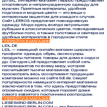
до 5XL. Интернет-магазин Леррос представляет
спортивную и непринужденную одежду для
мужчин. Приятные материалы, удобная
подгонка и модные цвета — это вещи с
интересным акцентом для каждого случая.
Сайт LERROS предлагает повседневную
одежду. Мода здесь всегда актуальная:
рубашки в классических цветах, повседневные
футболки-поло, а также толстовки и свитера из
удобных материалов в городском стиле
ПЕРЕЙТИ В МАГАЗИН
LIDL.DE
LIDL — немецкий онлайн-магазин широкого
профиля: одежда, обувь, аксессуары,
продукты питания, товары для дома и сада и
др. Сегодня Lidl представляет собой сеть
гипермаркетов по всему миру, которая
насчитывает тысячи магазинов. Однако
просмотреть весь ассортимент продукции
компании можно на сайте lidl.de. Секрет
популярности немецкого интернет-магазина
заключается в том, что здесь представлены
огромные скидки, которые поразят даже
самого завзятого поклонника распродаж.
ПЕРЕЙТИ В МАГАЗИН
LIEBESKIND-BERLIN.COM
LIEBESKIND-BERLIN.COM — это берлинский