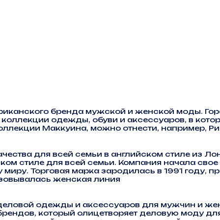
иканского бренда мужской и женской моды. Гор
коллекции одежды, обуви и аксессуаров, в которы
оллекции Маккуина, можно отнести, например, Риа
ачества для всей семьи в английском стиле из Л
ом стиле для всей семьи. Компания начала свое
у миру. Торговая марка зародилась в 1991 году,
зовывалась женская линия
еловой одежды и аксессуаров для мужчин и женщ
брендов, который олицетворяет деловую моду для