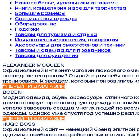
Нижнее белье, купальники и пижамы
Книги, канцелярия и все для творчества
Большие размеры
Специальная одежда
Оборудование
Подарки
Товары для туризма и отдыха
Искусственные растения, декорация
Аксессуары для смартфонов и техники
Товары и одежда для праздников
Товары для рукоделия
ALEXANDER MCQUEEN
Официальный интернет-магазин люксового амер
последние тенденции? Откройте для себя новые 
тренировках. К звездам, которым понравились к
ПЕРЕЙТИ В МАГАЗИН
BODEN
Модная одежда, обувь, аксессуары отличного к
демонстрирует превосходную одежду в английск
успела завоевать сердца многих людей по всем
одежды. Однако уже спустя год успешно реали
ПЕРЕЙТИ В МАГАЗИН
HUGO BOSS
Официальный сайт — немецкий бренд элитной д
одним из наиболее востребованных и стильных 