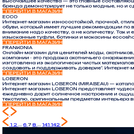
высочайшее качества — это главные составляющ
бренда демонстрирует не только модные, но и 
ПЕРЕЙТИ В МАГАЗИН
ECCO
Интернет-магазин износостойкой, прочной, сти
обуви, который имеет лучшие рекомендации по в
внимание надо качеству, а не количеству. Так 
изысканные туфли, ботинки и мокасины eccosho
ПЕРЕЙТИ В МАГАЗИН
FRANKONIA
Онлайн-магазин для ценителей моды, охотников
компании - это продажа охотничьего снаряжени
изготовлена из экологически чистых материало
создавать и поддерживать доверие". Интернет
ПЕРЕЙТИ В МАГАЗИН
LOBERON
Интернет-магазин LOBERON (MIRABEAU) — каталог
Интернет-магазин LOBERON представляет чудесн
ежедневно дарит солнечное настроение и ощущ
текстилю, оригинальным предметам интерьера в
ПЕРЕЙТИ В МАГАЗИН
1
2
...
6
7
8
...
141
142