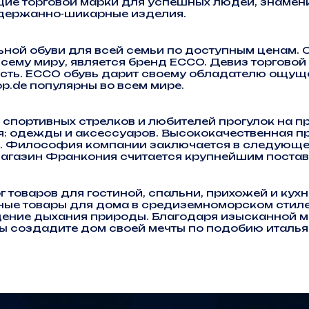
ие торговой марки для успешных людей, знамен
сдержанно-шикарные изделия.
льной обуви для всей семьи по доступным ценам.
сему миру, является бренд ECCO. Девиз торговой 
и есть. ECCO обувь дарит своему обладателю ощу
p.de популярны во всем мире.
, спортивных стрелков и любителей прогулок на 
я: одежды и аксессуаров. Высококачественная 
в. Философия компании заключается в следующей
-магазин Франкония считается крупнейшим поста
 товаров для гостиной, спальни, прихожей и кухн
ые товары для дома в средиземноморском стиле.
ение дыхания природы. Благодаря изысканной м
ы создадите дом своей мечты по подобию италь