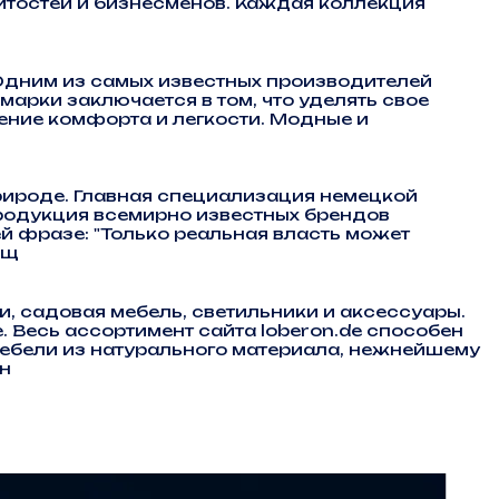
итостей и бизнесменов. Каждая коллекция
 Одним из самых известных производителей
марки заключается в том, что уделять свое
щение комфорта и легкости. Модные и
природе. Главная специализация немецкой
продукция всемирно известных брендов
 фразе: "Только реальная власть может
вщ
и, садовая мебель, светильники и аксессуары.
 Весь ассортимент сайта loberon.de способен
ебели из натурального материала, нежнейшему
ян