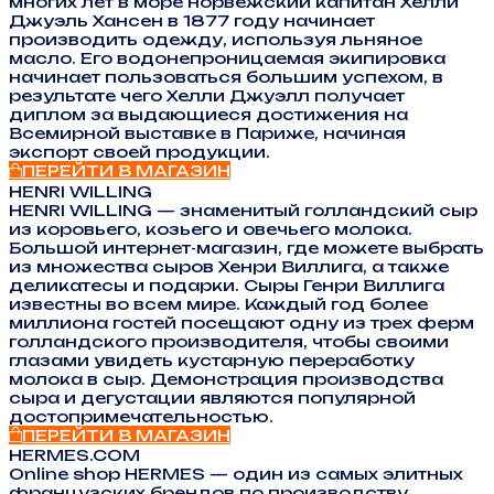
многих лет в море норвежский капитан Хелли
Джуэль Хансен в 1877 году начинает
производить одежду, используя льняное
масло. Его водонепроницаемая экипировка
начинает пользоваться большим успехом, в
результате чего Хелли Джуэлл получает
диплом за выдающиеся достижения на
Всемирной выставке в Париже, начиная
экспорт своей продукции.
ПЕРЕЙТИ В МАГАЗИН
HENRI WILLING
HENRI WILLING — знаменитый голландский сыр
из коровьего, козьего и овечьего молока.
Большой интернет-магазин, где можете выбрать
из множества сыров Хенри Виллига, а также
деликатесы и подарки. Сыры Генри Виллига
известны во всем мире. Каждый год более
миллиона гостей посещают одну из трех ферм
голландского производителя, чтобы своими
глазами увидеть кустарную переработку
молока в сыр. Демонстрация производства
сыра и дегустации являются популярной
достопримечательностью.
ПЕРЕЙТИ В МАГАЗИН
HERMES.COM
Online shop HERMES — один из самых элитных
французских брендов по производству