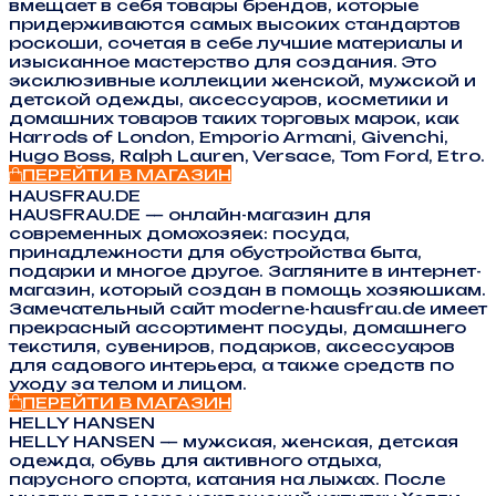
вмещает в себя товары брендов, которые
придерживаются самых высоких стандартов
роскоши, сочетая в себе лучшие материалы и
изысканное мастерство для создания. Это
эксклюзивные коллекции женской, мужской и
детской одежды, аксессуаров, косметики и
домашних товаров таких торговых марок, как
Harrods of London, Emporio Armani, Givenchi,
Hugo Boss, Ralph Lauren, Versace, Tom Ford, Etro.
ПЕРЕЙТИ В МАГАЗИН
HAUSFRAU.DE
HAUSFRAU.DE — онлайн-магазин для
современных домохозяек: посуда,
принадлежности для обустройства быта,
подарки и многое другое. Загляните в интернет-
магазин, который создан в помощь хозяюшкам.
Замечательный сайт moderne-hausfrau.de имеет
прекрасный ассортимент посуды, домашнего
текстиля, сувениров, подарков, аксессуаров
для садового интерьера, а также средств по
уходу за телом и лицом.
ПЕРЕЙТИ В МАГАЗИН
HELLY HANSEN
HELLY HANSEN — мужская, женская, детская
одежда, обувь для активного отдыха,
парусного спорта, катания на лыжах. После