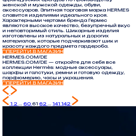
женской и мужской одежды, обуви,
аксессуаров. Элитная торговая марка HERMES
славится изделиями идеального кроя.
Характерными чертами бренда Гермес
являются высокое качество, безупречный вкус
и неповторимый стиль. Шикарные изделия
изготовлены из натуральных и дорогих
материалов, которые подчеркивают шик и
красоту каждого предмета гардероба.
ПЕРЕЙТИ В МАГАЗИН
HERMES.COM/DE
HERMES.COM/DE — откройте для себя все
коллекции Hermès: модные аксессуары,
шарфы и галстуки, ремни и готовую одежду,
парфюмерию, часы и украшения.
ПЕРЕЙТИ В МАГАЗИН
1
2
...
60
61
62
...
141
142