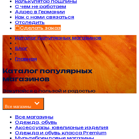
Калькулятор пошлины
С чем не работаем
Адрес в Германии
Как с нами связаться
Отследить
Сделать заказ
Каталог популярных магазинов
•
Блог
•
Главная
Каталог популярных
магазинов
Закупайся с пользой и радостью
Все магазины
Все магазины
Одежда, обувь
Аксессуары, ювелирные изделия
Одежда и обувь класса Premium
Мультибрендовые магазины