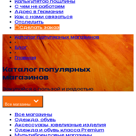
Калькулятор пошлины
С чем не работаем
Адрес в Германии
Как с нами связаться
Отследить
Сделать заказ
Каталог популярных магазинов
•
Блог
•
Главная
Каталог популярных
магазинов
Закупайся с пользой и радостью
Все магазины
Все магазины
Одежда, обувь
Аксессуары, ювелирные изделия
Одежда и обувь класса Premium
Мультибрендовые магазины