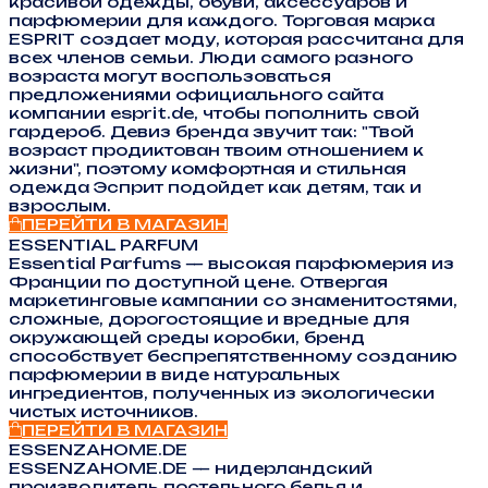
красивой одежды, обуви, аксессуаров и
парфюмерии для каждого. Торговая марка
ESPRIT создает моду, которая рассчитана для
всех членов семьи. Люди самого разного
возраста могут воспользоваться
предложениями официального сайта
компании esprit.de, чтобы пополнить свой
гардероб. Девиз бренда звучит так: "Твой
возраст продиктован твоим отношением к
жизни", поэтому комфортная и стильная
одежда Эсприт подойдет как детям, так и
взрослым.
ПЕРЕЙТИ В МАГАЗИН
ESSENTIAL PARFUM
Essential Parfums — высокая парфюмерия из
Франции по доступной цене. Отвергая
маркетинговые кампании со знаменитостями,
сложные, дорогостоящие и вредные для
окружающей среды коробки, бренд
способствует беспрепятственному созданию
парфюмерии в виде натуральных
ингредиентов, полученных из экологически
чистых источников.
ПЕРЕЙТИ В МАГАЗИН
ESSENZAHOME.DE
ESSENZAHOME.DE — нидерландский
производитель постельного белья и