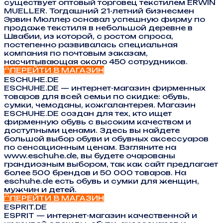
существует оптовый торговец текстилем ERWIN
MUELLER. Тогдашний 21-летний бизнесмен
Эрвин Мюллер основал успешную фирму по
продаже текстиля в небольшой деревне в
Швабии, из которой, с ростом спроса,
постепенно развивалась специальная
компания по почтовым заказам,
насчитывающая около 450 сотрудников.
ПЕРЕЙТИ В МАГАЗИН
ESCHUHE.DE
ESCHUHE.DE — интернет-магазин фирменных
товаров для всей семьи по скидке: обувь,
сумки, чемоданы, кожгалантерея. Магазин
ESCHUHE.DE создан для тех, кто ищет
фирменную обувь с высоким качеством и
доступными ценами. Здесь вы найдете
большой выбор обуви и обувных аксессуаров
по сенсационным ценам. Взгляните на
www.eschuhe.de, вы будете очарованы
грандиозным выбором, так как сайт предлагает
более 500 брендов и 50 000 товаров. На
eschuhe.de есть обувь и сумки для женщин,
мужчин и детей.
ПЕРЕЙТИ В МАГАЗИН
ESPRIT.DE
ESPRIT — интернет-магазин качественной и