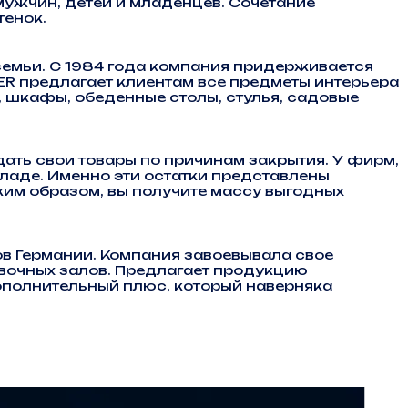
мужчин, детей и младенцев. Сочетание
тенок.
емьи. С 1984 года компания придерживается
ER предлагает клиентам все предметы интерьера
и, шкафы, обеденные столы, стулья, садовые
ать свои товары по причинам закрытия. У фирм,
кладе. Именно эти остатки представлены
аким образом, вы получите массу выгодных
в Германии. Компания завоевывала свое
тавочных залов. Предлагает продукцию
ополнительный плюс, который наверняка