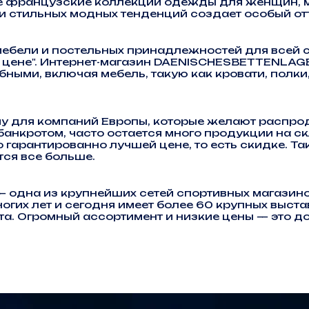
ние французские коллекции одежды для женщин, 
и стильных модных тенденций создает особый от
бели и постельных принадлежностей для всей с
о цене". Интернет-магазин DAENISCHESBETTENLAG
обными, включая мебель, такую как кровати, полк
му для компаний Европы, которые желают распрод
анкротом, часто остается много продукции на с
о гарантированно лучшей цене, то есть скидке. Т
ся все больше.
одна из крупнейших сетей спортивных магазино
ногих лет и сегодня имеет более 60 крупных выс
та. Огромный ассортимент и низкие цены — это д