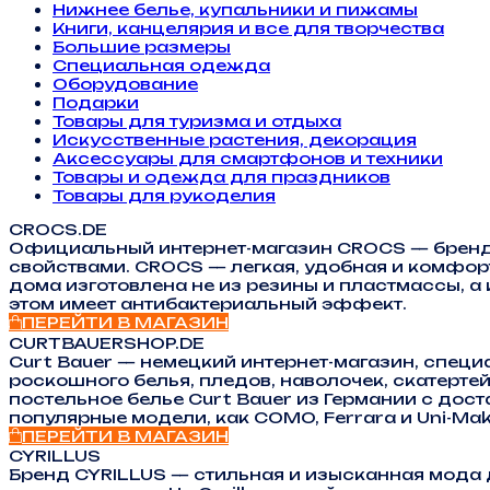
Нижнее белье, купальники и пижамы
Книги, канцелярия и все для творчества
Большие размеры
Специальная одежда
Оборудование
Подарки
Товары для туризма и отдыха
Искусственные растения, декорация
Аксессуары для смартфонов и техники
Товары и одежда для праздников
Товары для рукоделия
CROCS.DE
Официальный интернет-магазин CROCS — бренд 
свойствами. CROCS — легкая, удобная и комфорт
дома изготовлена не из резины и пластмассы, а 
этом имеет антибактериальный эффект.
ПЕРЕЙТИ В МАГАЗИН
CURTBAUERSHOP.DE
Curt Bauer — немецкий интернет-магазин, спе
роскошного белья, пледов, наволочек, скатерте
постельное белье Curt Bauer из Германии с дос
популярные модели, как COMO, Ferrara и Uni-Mako
ПЕРЕЙТИ В МАГАЗИН
CYRILLUS
Бренд CYRILLUS — стильная и изысканная мода 