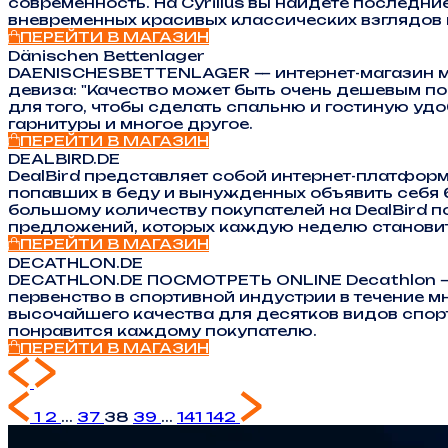
современность. На Cyrillus вы найдете послед
вневременных красивых классических взглядов 
ПЕРЕЙТИ В МАГАЗИН
Dänischen Bettenlager
DAENISCHESBETTENLAGER — интернет-магазин ме
девиза: "Качество может быть очень дешевым п
для того, чтобы сделать спальню и гостиную уд
гарнитуры и многое другое.
ПЕРЕЙТИ В МАГАЗИН
DEALBIRD.DE
DealBird представляет собой интернет-платфор
попавших в беду и вынужденных объявить себя б
большому количеству покупателей на DealBird п
предложений, которых каждую неделю становит
ПЕРЕЙТИ В МАГАЗИН
DECATHLON.DE
DECATHLON.DE ПОСМОТРЕТЬ ONLINE Decathlon — 
первенство в спортивной индустрии в течение м
высочайшего качества для десятков видов спор
понравится каждому покупателю.
ПЕРЕЙТИ В МАГАЗИН
1
2
...
37
38
39
...
141
142