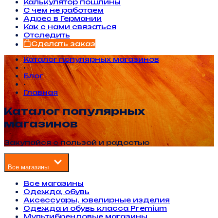
Калькулятор пошлины
С чем не работаем
Адрес в Германии
Как с нами связаться
Отследить
Сделать заказ
Каталог популярных магазинов
•
Блог
•
Главная
Каталог популярных
магазинов
Закупайся с пользой и радостью
Все магазины
Все магазины
Одежда, обувь
Аксессуары, ювелирные изделия
Одежда и обувь класса Premium
Мультибрендовые магазины