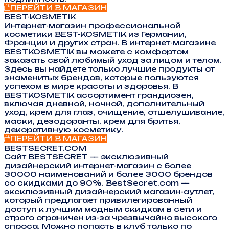
ПЕРЕЙТИ В МАГАЗИН
BEST-KOSMETIK
Интернет-магазин профессиональной
косметики BEST-KOSMETIK из Германии,
Франции и других стран. В интернет-магазине
BESTKOSMETIK вы можете с комфортом
заказать свой любимый уход за лицом и телом.
Здесь вы найдете только лучшие продукты от
знаменитых брендов, которые пользуются
успехом в мире красоты и здоровья. В
BESTKOSMETIK ассортимент грандиозен,
включая дневной, ночной, дополнительный
уход, крем для глаз, очищение, отшелушивание,
маски, дезодоранты, крем для бритья,
декоративную косметику.
ПЕРЕЙТИ В МАГАЗИН
BESTSECRET.COM
Сайт BESTSECRET — эксклюзивный
дизайнерский интернет-магазин с более
30000 наименований и более 3000 брендов
со скидками до 90%. BestSecret.com —
эксклюзивный дизайнерский магазин-аутлет,
который предлагает привилегированный
доступ к лучшим модным скидкам в сети и
строго ограничен из-за чрезвычайно высокого
спроса. Можно попасть в клуб только по