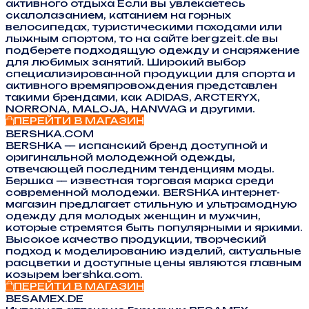
активного отдыха Если вы увлекаетесь
скалолазанием, катанием на горных
велосипедах, туристическими походами или
лыжным спортом, то на сайте bergzeit.de вы
подберете подходящую одежду и снаряжение
для любимых занятий. Широкий выбор
специализированной продукции для спорта и
активного времяпровождения представлен
такими брендами, как ADIDAS, ARCTERYX,
NORRONA, MALOJA, HANWAG и другими.
ПЕРЕЙТИ В МАГАЗИН
BERSHKA.COM
BERSHKA — испанский бренд доступной и
оригинальной молодежной одежды,
отвечающей последним тенденциям моды.
Бершка — известная торговая марка среди
современной молодежи. BERSHKA интернет-
магазин предлагает стильную и ультрамодную
одежду для молодых женщин и мужчин,
которые стремятся быть популярными и яркими.
Высокое качество продукции, творческий
подход к моделированию изделий, актуальные
расцветки и доступные цены являются главным
козырем bershka.com.
ПЕРЕЙТИ В МАГАЗИН
BESAMEX.DE