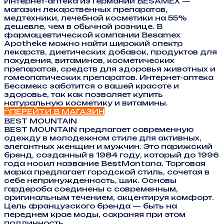
Интернет-аптека из Германии BESAMEX —
магазин лекарственных препаратов,
медтехники, лечебной косметики на 55%
дешевле, чем в обычной рознице. В
фармацевтической компании Besamex
Apotheke можно найти широкий спектр
лекарств, диетических добавок, продуктов для
похудения, витаминов, косметических
препаратов, средств для здоровья животных и
гомеопатических препаратов. Интернет-аптека
Бесамекс заботится о вашей красоте и
здоровье, так как позволяет купить
натуральную косметику и витамины.
ПЕРЕЙТИ В МАГАЗИН
BEST MOUNTAIN
BEST MOUNTAIN предлагает современную
одежду в молодежном стиле для активных,
элегантных женщин и мужчин. Это парижский
бренд, созданный в 1984 году, который до 1996
года носил название BestMontana. Торговая
марка предлагает городской стиль, сочетая в
себе непринужденность, шик. Основы
гардероба соединены с современным,
оригинальным течением, акцентируя комфорт.
Цель французского бренда — быть на
переднем крае моды, сохраняя при этом
подлинность.