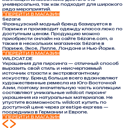
универсальна, так как подходит для широкого
ряда мероприятий.
ПЕРЕЙТИ В МАГАЗИН
Sezane
Французский модный бренд базируется в
Париже и производит одежду класса люкс по
доступным ценам. Продукцию можно
приобрести онлайн на сайте Sézane.com, а
также в нескольких магазинах Sézane в
Париже, Эксе, Лилле, Лондоне и Нью-Йорке.
ПЕРЕЙТИ В МАГАЗИН
WILDCAT.DE
Украшения для пирсинга — отличный способ
выразить свой стиль и неисчерпаемый
источник страсти к экстравагантному
искусству. Бренд больше всего вдохновляют
художественные ремесла из Юго-Восточной
Азии, поэтому значительную часть коллекции
составляют уникальные wildcat пирсинг
украшения из натуральных материалов. Не
упустите возможность wildcat купить по
доступной цене через prestige-express —
посредника в Германии и Европе.
ПЕРЕЙТИ В МАГАЗИН