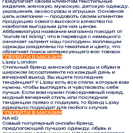
Предлагает своим клиентам текстильные
изделия, женскую, мужскую, детскую одежду,
украшения, аксессуары и игрушки. Основная
цель компании — продавать своим клиентам
продукцию самого высокого качества по
наиболее выгодным для них ценам.
Аббревиатура названия магазина походит от
"Kunde ist König”, что в переводе с немецкого
означает «клиент наш господин». Коллекции
одежды разделены по тематике и цвету, что
облегчает поиск интересующего вас товара.
ПЕРЕЙТИ В МАГАЗИН
Lipsy London
Стильный бренд женской одежды и обуви в
широком ассортименте на каждый день и
вечерний выход. Вы ищете последние
тенденции? У Lipsy есть все стили, которые вам
нужны, чтобы выглядеть и чувствовать себя
лучше. Если вам нужен повседневный наряд,
модный вечерний стиль или последние
тенденции прямо с подиума, то бренд Lipsy
идеально подходит для любого случая.
ПЕРЕЙТИ В МАГАЗИН
NA-KD
Самый популярный онлайн-бренд,
предлагающий лучшую одежду, обувь и