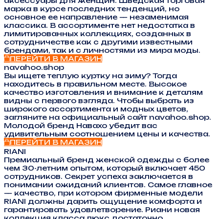
аксессуары для женщин. Шведская торговая
марка в курсе последних тенденций, но
основное ее направление — незаменимая
классика. В ассортименте нет недостатка в
лимитированных коллекциях, созданных в
сотрудничестве как с другими известными
брендами, так и с личностями из мира моды.
ПЕРЕЙТИ В МАГАЗИН
navahoo.shop
Вы ищете теплую куртку на зиму? Тогда
находитесь в правильном месте. Высокое
качество изготовления и внимание к деталям
видны с первого взгляда. Чтобы выбрать из
широкого ассортимента и модных цветов,
загляните на официальный сайт navahoo.shop.
Молодой бренд Навахо убедит вас
удивительным соотношением цены и качества.
ПЕРЕЙТИ В МАГАЗИН
RIANI
Премиальный бренд женской одежды с более
чем 30-летним опытом, который включает 450
сотрудников. Секрет успеха заключается в
понимании ожиданий клиентов. Самое главное
— качество, при котором фирменные модели
RIANI должны дарить ощущение комфорта и
гарантировать удовлетворение. Риани новая
коллекция класса люкс достаточно