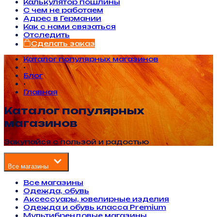
Калькулятор пошлины
С чем не работаем
Адрес в Германии
Как с нами связаться
Отследить
Сделать заказ
Каталог популярных магазинов
•
Блог
•
Главная
Каталог популярных
магазинов
Закупайся с пользой и радостью
Все магазины
Все магазины
Одежда, обувь
Аксессуары, ювелирные изделия
Одежда и обувь класса Premium
Мультибрендовые магазины