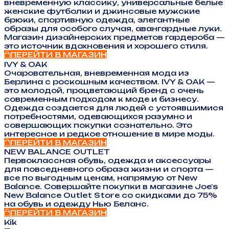
вневременную классику, универсальные белые
женские футболки и джинсовые мужские
брюки, спортивную одежда, элегантные
образы для особого случая, авангардные луки.
Магазин дизайнерских предметов гардероба —
это источник вдохновения и хорошего стиля.
ПЕРЕЙТИ В МАГАЗИН
IVY & OAK
Очаровательная, вневременная мода из
Берлина с роскошным качеством. IVY & OAK —
это молодой, процветающий бренд с очень
современным подходом к моде и бизнесу.
Одежда создается для людей с устоявшимися
потребностями, одевающихся разумно и
совершающих покупки сознательно. Это
интересное и редкое отношение в мире моды.
ПЕРЕЙТИ В МАГАЗИН
NEW BALANCE OUTLET
Первоклассная обувь, одежда и аксессуары
для повседневного образа жизни и спорта —
все по выгодным ценам, напрямую от New
Balance. Совершайте покупки в магазине Joe's
New Balance Outlet Store со скидками до 75%
на обувь и одежду Нью Беланс.
ПЕРЕЙТИ В МАГАЗИН
Kik