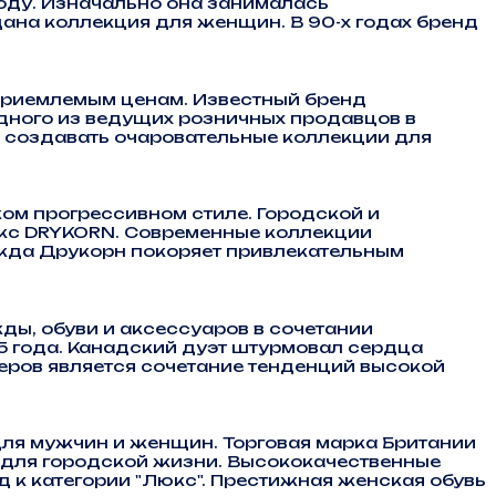
году. Изначально она занималась
ана коллекция для женщин. В 90-х годах бренд
приемлемым ценам. Известный бренд
дного из ведущих розничных продавцов в
ь создавать очаровательные коллекции для
м прогрессивном стиле. Городской и
юкс DRYKORN. Современные коллекции
ежда Друкорн покоряет привлекательным
ы, обуви и аксессуаров в сочетании
5 года. Канадский дуэт штурмовал сердца
еров является сочетание тенденций высокой
ля мужчин и женщин. Торговая марка Британии
 для городской жизни. Высококачественные
к категории "Люкс". Престижная женская обувь