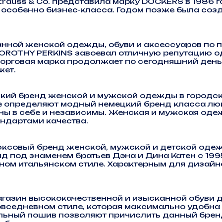
rauss & Co. представила марку DOCKERS в 1986 
особенно бизнес-класса. Годом позже была созд
нной женской одежды, обуви и аксессуаров по 
DOROTHY PERKINS завоевал отличную репутацию о
 торговая марка продолжает по сегодняшний ден
жет.
ий бренд женской и мужской одежды в городско
рые определяют модный немецкий бренд класса л
ны в себе и независимы. Женская и мужская од
ндартами качества.
овый бренд женской, мужской и детской одежд
д под знаменем братьев Дэна и Дина Катен с 199
ном итальянском стиле. Характерным для дизайн
азин высококачественной и изысканной обуви д
овседневном стиле, которая максимально удобна
ьный пошив позволяют причислить данный бренд 