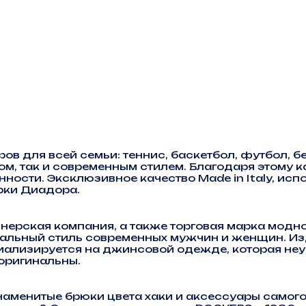
 для всей семьи: теннис, баскетбол, футбол, бег
м, так и современным стилем. Благодаря этому
ности. Эксклюзивное качество Made in Italy, ис
рки Диадора.
нерская компания, а также торговая марка модн
альный стиль современных мужчин и женщин. Изд
иализируется на джинсовой одежде, которая неу
оригинальны.
менитые брюки цвета хаки и аксессуары самого 