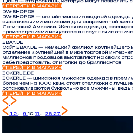
Дюна — это роскошь, которую могут позволить 
ПЕРЕЙТИ В МАГАЗИН
DW-SHOP.DE
DW-SHOP.DE — онлайн-магазин модной одежды д
экзотическими мотивами для современной женщ
Латинской Америки. Женская одежда, ювелирны
произведениями искусства и несут некие этниче
ПЕРЕЙТИ В МАГАЗИН
EBAY.DE
Сайт EBAY.DE — немецкий филиал крупнейшего 
отделение крупнейшей в мире торговой интернет
миллионов продавцов выставляют на своих стра
себе представить: от иголки до бриллиантов.
ПЕРЕЙТИ В МАГАЗИН
ECKERLE.DE
ECKERLE — шикарная мужская одежда в премиум-м
более чем на 1000 кв.м. стоят стеллажи с луч
останавливаются буквально все мужчины, ведь 
ПЕРЕЙТИ В МАГАЗИН
1
2
...
9
10
11
...
26
27