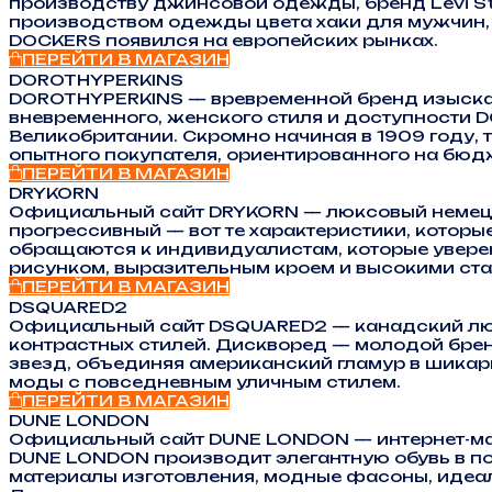
производству джинсовой одежды, бренд Levi St
производством одежды цвета хаки для мужчин, 
DOCKERS появился на европейских рынках.
ПЕРЕЙТИ В МАГАЗИН
DOROTHYPERKINS
DOROTHYPERKINS — вревременной бренд изыска
вневременного, женского стиля и доступности 
Великобритании. Скромно начиная в 1909 году,
опытного покупателя, ориентированного на бюд
ПЕРЕЙТИ В МАГАЗИН
DRYKORN
Официальный сайт DRYKORN — люксовый немецк
прогрессивный — вот те характеристики, кото
обращаются к индивидуалистам, которые увере
рисунком, выразительным кроем и высокими ста
ПЕРЕЙТИ В МАГАЗИН
DSQUARED2
Официальный сайт DSQUARED2 — канадский люкс
контрастных стилей. Дискворед — молодой брен
звезд, объединяя американский гламур в шикар
моды с повседневным уличным стилем.
ПЕРЕЙТИ В МАГАЗИН
DUNE LONDON
Официальный сайт DUNE LONDON — интернет-маг
DUNE LONDON производит элегантную обувь в п
материалы изготовления, модные фасоны, идеал