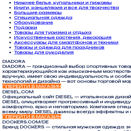
Нижнее белье, купальники и пижамы
Книги, канцелярия и все для творчества
Большие размеры
Специальная одежда
Оборудование
Подарки
Товары для туризма и отдыха
Искусственные растения, декорация
Аксессуары для смартфонов и техники
Товары и одежда для праздников
Товары для рукоделия
DIADORA
DIADORA — грандиозный выбор спортивных товаров
характеризующийся как изысканным мастерство
вручную, имеет свою индивидуальность и особен
технологий и дизайна — вот основы торговой ма
ПЕРЕЙТИ В МАГАЗИН
DIESEL.COM
Официальный сайт DIESEL — итальянская дизай
DIESEL олицетворяет прогрессивный и индивиду
комфортно, ярко и неповторимо. Компания спец
всему миру. DIESEL джинсы всегда эффектны и 
ПЕРЕЙТИ В МАГАЗИН
DOCKERS.COM/DE
Бренд DOCKERS — стильная мужская одежда: зна