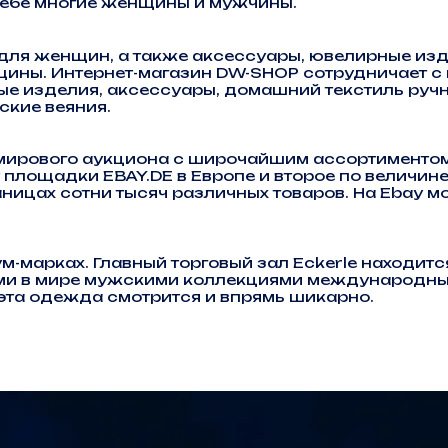
себе многие женщины и мужчины.
ля женщин, а также аксессуары, ювелирные изде
ины. Интернет-магазин DW-SHOP сотрудничает с 
е изделия, аксессуары, домашний текстиль руч
ские веяния.
мирового аукциона с широчайшим ассортиментом
 площадки EBAY.DE в Европе и второе по величин
ницах сотни тысяч различных товаров. На Ebay м
арках. Главный торговый зал Eckerle находится 
шими в мире мужскими коллекциями международны
эта одежда смотрится и впрямь шикарно.