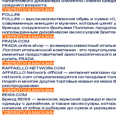
талантливого дизайнера Филиппа Плейна среди 
среднего возраста.
ПЕРЕЙТИ В МАГАЗИН
POLLINI
POLLINI — высококачественная обувь и сумки «С
современных женщин и мужчин, которые ценят 
бренда, созданного братьями Поллини, продолж
награжденным дизайнером аксессуаров Британ
ПЕРЕЙТИ В МАГАЗИН
PRADA.COM
PRADA online shop — всемирно-известный итал
Логотип итальянской компании - это треугольни
именитых представителей аристократического м
купить PRADA.
ПЕРЕЙТИ В МАГАЗИН
RAFFAELLO-NETWORK.COM
AFFAELLO Network official — интернет-магазин о
network.com специализируется на продаже тольк
Hogan и многие другие торговые марки из мира
распродажами.
ПЕРЕЙТИ В МАГАЗИН
REISS.COM
Бренд REISS — женская, мужская одежда и акс
одежду с дизайном, а также аксессуары, которы
начиная от юбок и рубашек до сумок и украшени
ПЕРЕЙТИ В МАГАЗИН