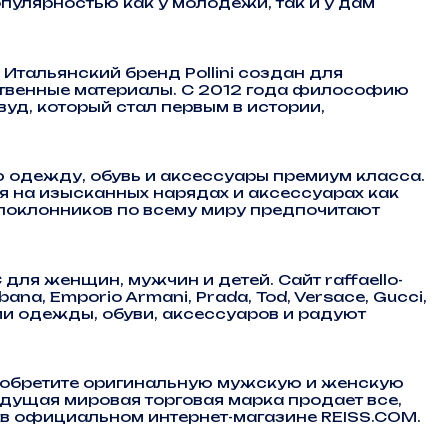
пулярностью как у молодежи, так и у дам
Итальянский бренд Pollini создан для
ственные материалы. С 2012 года философию
уд, который стал первым в истории,
 одежду, обувь и аксессуары премиум класса.
я на изысканных нарядах и аксессуарах как
 поклонников по всему миру предпочитают
для женщин, мужчин и детей. Сайт raffaello-
, Emporio Armani, Prada, Tod, Versace, Gucci,
ии одежды, обуви, аксессуаров и радуют
риобретите оригинальную мужскую и женскую
едущая мировая торговая марка продает все,
е в официальном интернет-магазине REISS.COM.