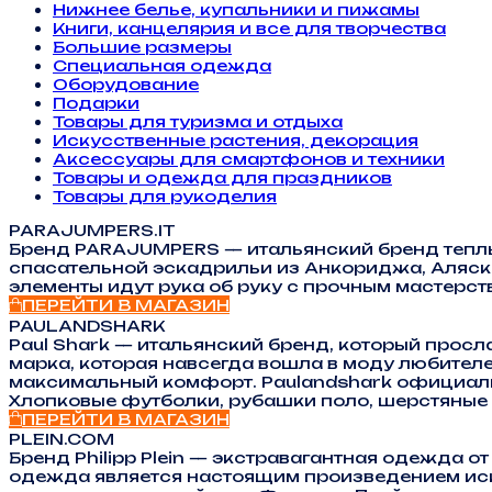
Нижнее белье, купальники и пижамы
Книги, канцелярия и все для творчества
Большие размеры
Специальная одежда
Оборудование
Подарки
Товары для туризма и отдыха
Искусственные растения, декорация
Аксессуары для смартфонов и техники
Товары и одежда для праздников
Товары для рукоделия
PARAJUMPERS.IT
Бренд PARAJUMPERS — итальянский бренд теплых
спасательной эскадрильи из Анкориджа, Аляск
элементы идут рука об руку с прочным мастерст
ПЕРЕЙТИ В МАГАЗИН
PAULANDSHARK
Paul Shark — итальянский бренд, который прос
марка, которая навсегда вошла в моду любител
максимальный комфорт. Paulandshark официальн
Хлопковые футболки, рубашки поло, шерстяные 
ПЕРЕЙТИ В МАГАЗИН
PLEIN.COM
Бренд Philipp Plein — экстравагантная одежда от
одежда является настоящим произведением иск