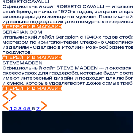
ROBERTOCAVALLI
Официальный сайт ROBERTO CAVALLI — итальянс
свой бренд в начале 1970-х годов, когда он отк
аксессуары для женщин и мужчин. Престижный 
идеально подходящих для гламурных вечеринок
ПЕРЕЙТИ В МАГАЗИН
SERAPIAN.COM
Итальянский лейбл Serapian с 1940-х годов от
мастером по кожгалантереи Стефано Серапяном
изделиям «Сделано в Италии». Разнообразие тов
продуктов.
ПЕРЕЙТИ В МАГАЗИН
STEVEMADDEN
Официальный сайт STEVE MADDEN — люксовая об
аксессуарах для гардероба, которые будут соо
имеют интересный дизайн и подходят для любог
и сумок, которые удовлетворят даже самые треб
ПЕРЕЙТИ В МАГАЗИН
1
2
3
4
5
6
7