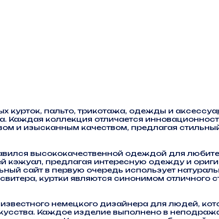
 курток, пальто, трикотажа, одежды и аксессуа
а. Каждая коллекция отличается инновационнос
вом и изысканным качеством, предлагая стильны
лавился высококачественной одеждой для любител
ей кэжуал, предлагая интересную одежду и ориг
ый сайт в первую очередь использует натуральн
свитера, куртки являются синонимом отличного с
 известного немецкого дизайнера для людей, котор
усства. Каждое изделие выполнено в неподражае