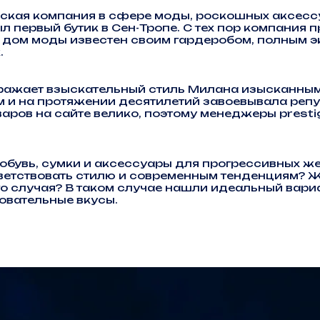
кая компания в сфере моды, роскошных аксесс
рыл первый бутик в Сен-Тропе. С тех пор компания
дом моды известен своим гардеробом, полным эк
.
ображает взыскательный стиль Милана изысканны
 и на протяжении десятилетий завоевывала реп
аров на сайте велико, поэтому менеджеры prestig
увь, сумки и аксессуары для прогрессивных же
тветствовать стилю и современным тенденциям? Ж
о случая? В таком случае нашли идеальный вариа
овательные вкусы.