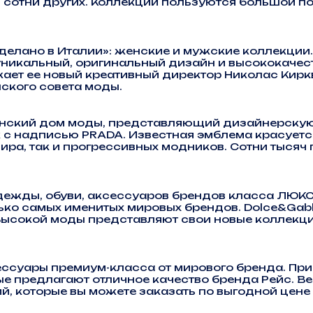
сотни других. Коллекции пользуются большой по
делано в Италии»: женские и мужские коллекции. 
уникальный, оригинальный дизайн и высококаче
ает ее новый креативный директор Николас Киркв
ского совета моды.
ьянский дом моды, представляющий дизайнерскую
к с надписью PRADA. Известная эмблема красуетс
ира, так и прогрессивных модников. Сотни тысяч
дежды, обуви, аксессуаров брендов класса ЛЮКС 
о самых именитых мировых брендов. Dolce&Gabbana
 Высокой моды представляют свои новые коллекц
ессуары премиум-класса от мирового бренда. П
е предлагают отличное качество бренда Рейс. В
й, которые вы можете заказать по выгодной цен