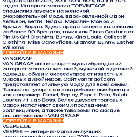
моды в стиле 20-х, 30-х, 40-х, 50-х, 60-х и 70-х
годов. Интернет-магазин TOPVINTAGE
специализируемся на женской
очаровательной моде, вдохновленной Одри
Хепберн, Бетти Пейдж, Мэрилин Монро и
Брижит Бардо. Здесь представлены коллекции
из более 90 брендов, таких как Pinup Couture от
Pin Up Girl Clothing, Bunny, King Louie, Collectif
Clothing, Miss Candyfloss, Glamour Bunny, Esther
Williams
ПЕРЕЙТИ В МАГАЗИН
VANGRAAF
VAN GRAAF online shop — мультибрендовый
интернет-магазин женской, мужской и детской
одежды, обуви и аксессуаров от известных
мировых дизайнеров. Сайт vangraaf.com
представляет стильную моду для всей семьи.
Только популярные и востребованные бренды,
как например, Diesel, Replay, Esprit, Polo, Ralph
Lauren и Hugo Boss. Более двухсот торговых
марок наполняют своими последними
коллекциями, а также товарами по скидке
онлайн-магазин VAN GRAAF.
ПЕРЕЙТИ В МАГАЗИН
VEEPEE.DE
VEEPEE — интернет-магазин лучших
предложений и скидок до 70% на товары