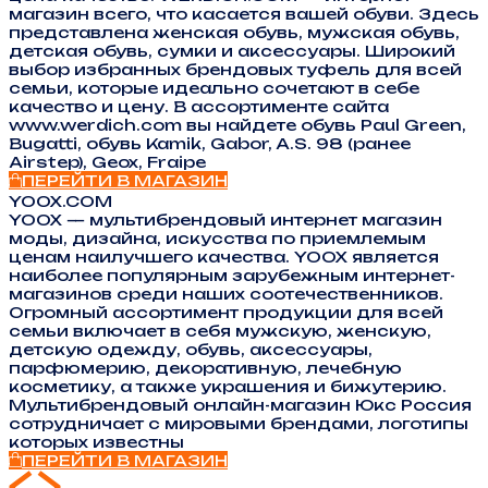
магазин всего, что касается вашей обуви. Здесь
представлена женская обувь, мужская обувь,
детская обувь, сумки и аксессуары. Широкий
выбор избранных брендовых туфель для всей
семьи, которые идеально сочетают в себе
качество и цену. В ассортименте сайта
www.werdich.com вы найдете обувь Paul Green,
Bugatti, обувь Kamik, Gabor, A.S. 98 (ранее
Airstep), Geox, Fraipe
ПЕРЕЙТИ В МАГАЗИН
YOOX.COM
YOOX — мультибрендовый интернет магазин
моды, дизайна, искусства по приемлемым
ценам наилучшего качества. YOOX является
наиболее популярным зарубежным интернет-
магазинов среди наших соотечественников.
Огромный ассортимент продукции для всей
семьи включает в себя мужскую, женскую,
детскую одежду, обувь, аксессуары,
парфюмерию, декоративную, лечебную
косметику, а также украшения и бижутерию.
Мультибрендовый онлайн-магазин Юкс Россия
сотрудничает с мировыми брендами, логотипы
которых известны
ПЕРЕЙТИ В МАГАЗИН