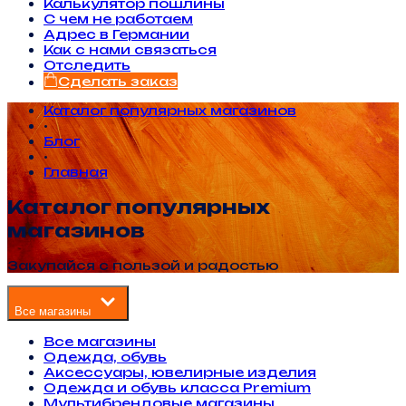
Калькулятор пошлины
С чем не работаем
Адрес в Германии
Как с нами связаться
Отследить
Сделать заказ
Каталог популярных магазинов
•
Блог
•
Главная
Каталог популярных
магазинов
Закупайся с пользой и радостью
Все магазины
Все магазины
Одежда, обувь
Аксессуары, ювелирные изделия
Одежда и обувь класса Premium
Мультибрендовые магазины