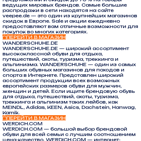
ведущих мировых брендов. Самые большие
распродажи в сети находятся на сайте
veepee.de — это один из крупнейших магазинов
скидок в Европе. Sale и акции ежедневно
предоставляют вам отличные возможности для
покупок во многих категориях.
ПЕРЕЙТИ В МАГАЗИН
WANDERSCHUHE.DE
WANDERSCHUHE.DE — широкий ассортимент
высококлассной обуви для отдыха,
путешествий, охоты, туризма, треккинга и
альпинизма. WANDERSCHUHE — один из самых
больших обувных магазинов для походов и
спорта в Интернете. Представлен широкий
ассортимент продукции всех возможных
европейских размеров обуви для мужчин,
женщин и детей. Если ищите брендовую обувь
для отдыха, путешествий, охоты, туризма,
треккинга и альпинизм таких лейбов, как
MEINDL, Adidas, KEEN, Asics, Dachstein, Hanwag,
Kamik.
ПЕРЕЙТИ В МАГАЗИН
WERDICH.COM
WERDICH.COM — большой выбор брендовой
обуви для всей семьи с лучшим соотношением
цена-качество. WERDICH.COM — интернет-