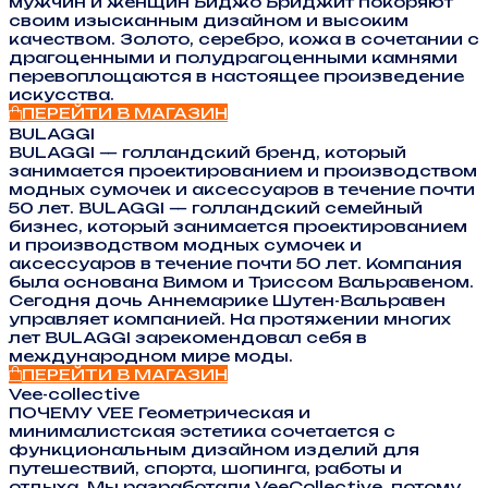
мужчин и женщин Биджо Бриджит покоряют
своим изысканным дизайном и высоким
качеством. Золото, серебро, кожа в сочетании с
драгоценными и полудрагоценными камнями
перевоплощаются в настоящее произведение
искусства.
ПЕРЕЙТИ В МАГАЗИН
BULAGGI
BULAGGI — голландский бренд, который
занимается проектированием и производством
модных сумочек и аксессуаров в течение почти
50 лет. BULAGGI — голландский семейный
бизнес, который занимается проектированием
и производством модных сумочек и
аксессуаров в течение почти 50 лет. Компания
была основана Вимом и Триссом Вальравеном.
Сегодня дочь Аннемарике Шутен-Вальравен
управляет компанией. На протяжении многих
лет BULAGGI зарекомендовал себя в
международном мире моды.
ПЕРЕЙТИ В МАГАЗИН
Vee-collective
ПОЧЕМУ VEE Геометрическая и
минималистская эстетика сочетается с
функциональным дизайном изделий для
путешествий, спорта, шопинга, работы и
отдыха. Мы разработали VeeCollective, потому