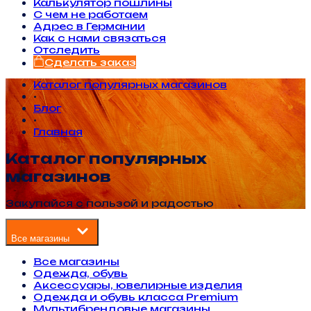
Калькулятор пошлины
С чем не работаем
Адрес в Германии
Как с нами связаться
Отследить
Сделать заказ
Каталог популярных магазинов
•
Блог
•
Главная
Каталог популярных
магазинов
Закупайся с пользой и радостью
Все магазины
Все магазины
Одежда, обувь
Аксессуары, ювелирные изделия
Одежда и обувь класса Premium
Мультибрендовые магазины