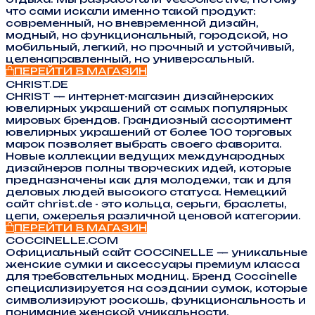
что сами искали именно такой продукт:
современный, но вневременной дизайн,
модный, но функциональный, городской, но
мобильный, легкий, но прочный и устойчивый,
целенаправленный, но универсальный.
ПЕРЕЙТИ В МАГАЗИН
CHRIST.DE
CHRIST — интернет-магазин дизайнерских
ювелирных украшений от самых популярных
мировых брендов. Грандиозный ассортимент
ювелирных украшений от более 100 торговых
марок позволяет выбрать своего фаворита.
Новые коллекции ведущих международных
дизайнеров полны творческих идей, которые
предназначены как для молодежи, так и для
деловых людей высокого статуса. Немецкий
сайт christ.de - это кольца, серьги, браслеты,
цепи, ожерелья различной ценовой категории.
ПЕРЕЙТИ В МАГАЗИН
COCCINELLE.COM
Официальный сайт COCCINELLE — уникальные
женские сумки и аксессуары премиум класса
для требовательных модниц. Бренд Coccinelle
специализируется на создании сумок, которые
символизируют роскошь, функциональность и
понимание женской уникальности.