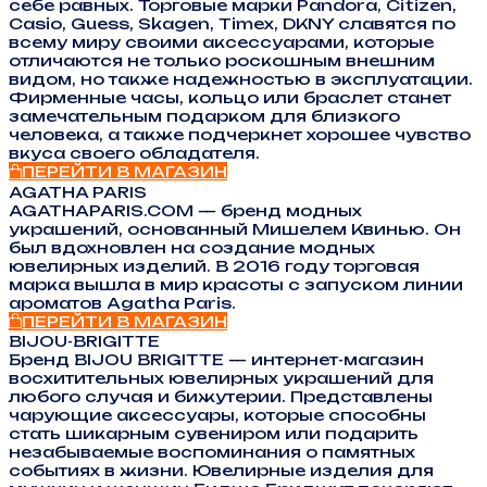
себе равных. Торговые марки Pandora, Citizen,
Casio, Guess, Skagen, Timex, DKNY славятся по
всему миру своими аксессуарами, которые
отличаются не только роскошным внешним
видом, но также надежностью в эксплуатации.
Фирменные часы, кольцо или браслет станет
замечательным подарком для близкого
человека, а также подчеркнет хорошее чувство
вкуса своего обладателя.
ПЕРЕЙТИ В МАГАЗИН
AGATHA PARIS
AGATHAPARIS.COM — бренд модных
украшений, основанный Мишелем Квинью. Он
был вдохновлен на создание модных
ювелирных изделий. В 2016 году торговая
марка вышла в мир красоты с запуском линии
ароматов Agatha Paris.
ПЕРЕЙТИ В МАГАЗИН
BIJOU-BRIGITTE
Бренд BIJOU BRIGITTE — интернет-магазин
восхитительных ювелирных украшений для
любого случая и бижутерии. Представлены
чарующие аксессуары, которые способны
стать шикарным сувениром или подарить
незабываемые воспоминания о памятных
событиях в жизни. Ювелирные изделия для