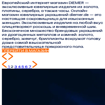
Европейский интернет-магазин DIEMER —
эксклюзивные ювелирные изделия из золота,
платины, серебра, а также часы. Онлайн-
магазин ювелирных украшений diemer.de — это
настоящая сокровищница для изысканных
женщин. Эксклюзивные изделия на любой вкус
олицетворяют роскошь и вневременной шик.
Бесконечное множество брендовых украшений
из драгоценных металлов и камней: золото,
серебро, жемчуг, бриллианты вскружат голову
даже самой взыскательной
представительнице прекрасного пола.
ПЕРЕЙТИ В МАГАЗИН
1
2
3
4
5
6
7