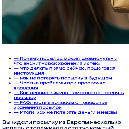
— Почему посылка может «зависнуть» и
что значит «срок хранения истёк»
— Что делать прямо сейчас: пошаговая
инструкция
— Как не потерять посылку в будущем
— Частые проблемы при просрочке
хранения
— Как сервис выкупа помогает не потерять
посылку
— FAQ: частые вопросы о просрочке
хранения посылок
— Итоги: как не потерять деньги и нервы
Вы ждали посылку из Европы несколько
недель, отслеживали статус каждый