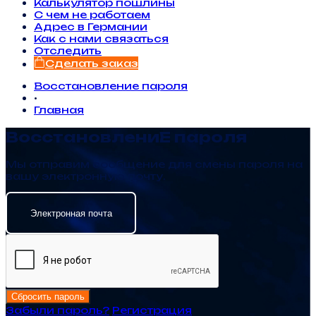
Калькулятор пошлины
С чем не работаем
Адрес в Германии
Как с нами связаться
Отследить
Сделать заказ
Восстановление пароля
•
Главная
ВосстановлениЕ пароля
Мы отправим сообщение для смены пароля на
вашу электронную почту.
Сбросить пароль
Забыли пароль?
Регистрация